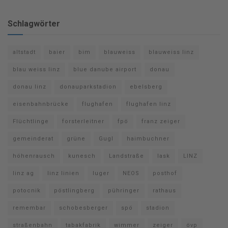
Schlagwörter
altstadt
baier
bim
blauweiss
blauweiss linz
blau weiss linz
blue danube airport
donau
donau linz
donauparkstadion
ebelsberg
eisenbahnbrücke
flughafen
flughafen linz
Flüchtlinge
forsterleitner
fpö
franz zeiger
gemeinderat
grüne
Gugl
haimbuchner
höhenrausch
kunesch
Landstraße
lask
LINZ
linz ag
linz linien
luger
NEOS
posthof
potocnik
pöstlingberg
pühringer
rathaus
remembar
schobesberger
spö
stadion
straßenbahn
tabakfabrik
wimmer
zeiger
övp