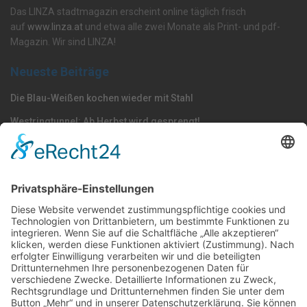
Das LINZA stadtmagazin erscheint online täglich frisch
auf
www.linza.at
und etwa alle zwei Monate als Print- und pdf-
Magazin. Wir sind LINZA!
Neueste Beiträge
Die Blau-Weißen kochen wieder mit Stahl
Westringtunnel: Ab Herbst wird gesprengt!
Volksgarten: Wels macht vor, woran Linz scheitert
Nach Kategorie durchsuchen
Allgemein
Land
Umfrage
Events
Linz
Unterwegs
Freizeit
LINZAgschichten
VerQUERt I Satire
Galerie
Meinung
Wels
Klima
Politik
Kultur
Sport