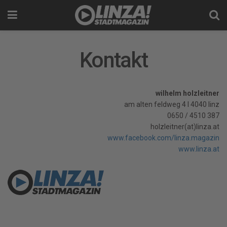
Kontakt
wilhelm holzleitner
am alten feldweg 4 I 4040 linz
0650 / 4510 387
holzleitner(at)linza.at
www.facebook.com/linza.magazin
www.linza.at