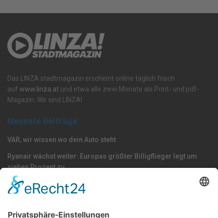
Das LINZA stadtmagazin erscheint online täglich frisch
auf
www.linza.at
und etwa alle zwei Monate als Print- und pdf-
Magazin. Wir sind LINZA!
Neueste Beiträge
VAR, wir wissen wo dein Auto steht
Ryanair wächst weiter: Europas größter Billigflieger legt um
sieben Prozent zu
Die Blau-Weißen kochen wieder mit Stahl
Nach Kategorie durchsuchen