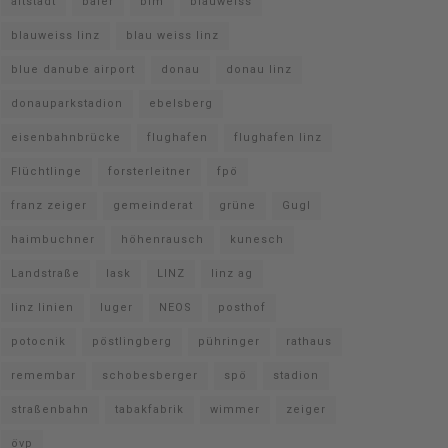
altstadt
baier
bim
blauweiss
blauweiss linz
blau weiss linz
blue danube airport
donau
donau linz
donauparkstadion
ebelsberg
eisenbahnbrücke
flughafen
flughafen linz
Flüchtlinge
forsterleitner
fpö
franz zeiger
gemeinderat
grüne
Gugl
haimbuchner
höhenrausch
kunesch
Landstraße
lask
LINZ
linz ag
linz linien
luger
NEOS
posthof
potocnik
pöstlingberg
pühringer
rathaus
remembar
schobesberger
spö
stadion
straßenbahn
tabakfabrik
wimmer
zeiger
övp