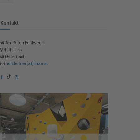
Kontakt
Am Alten Feldweg 4
4040 Linz
Österreich
holzleitner(at)linza.at