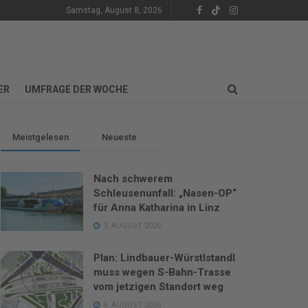
Samstag, August 8, 2026
ER
UMFRAGE DER WOCHE
Meistgelesen
Neueste
Nach schwerem
Schleusenunfall: „Nasen-OP“
für Anna Katharina in Linz
3. AUGUST 2026
Plan: Lindbauer-Würstlstandl
muss wegen S-Bahn-Trasse
REIZEIT
vom jetzigen Standort weg
Sonnensegel statt „Millionen-
6. AUGUST 2026