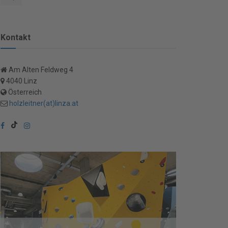
Kontakt
Am Alten Feldweg 4
4040 Linz
Österreich
holzleitner(at)linza.at