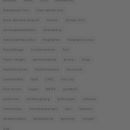
altstadt
baier
bim
blauweiss
blauweiss linz
blau weiss linz
blue danube airport
donau
donau linz
donauparkstadion
ebelsberg
eisenbahnbrücke
flughafen
flughafen linz
Flüchtlinge
forsterleitner
fpö
franz zeiger
gemeinderat
grüne
Gugl
haimbuchner
höhenrausch
kunesch
Landstraße
lask
LINZ
linz ag
linz linien
luger
NEOS
posthof
potocnik
pöstlingberg
pühringer
rathaus
remembar
schobesberger
spö
stadion
straßenbahn
tabakfabrik
wimmer
zeiger
övp