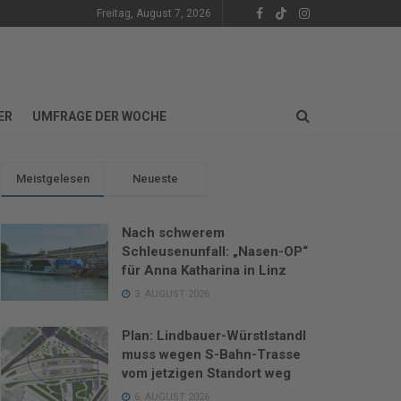
Freitag, August 7, 2026
ER
UMFRAGE DER WOCHE
Meistgelesen
Neueste
Nach schwerem
Schleusenunfall: „Nasen-OP“
für Anna Katharina in Linz
3. AUGUST 2026
Plan: Lindbauer-Würstlstandl
muss wegen S-Bahn-Trasse
vom jetzigen Standort weg
6. AUGUST 2026