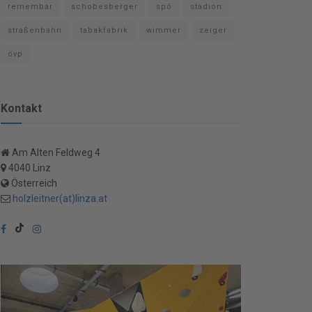
remembar
schobesberger
spö
stadion
straßenbahn
tabakfabrik
wimmer
zeiger
övp
Kontakt
Am Alten Feldweg 4
4040 Linz
Österreich
holzleitner(at)linza.at