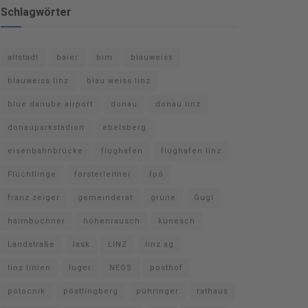
Schlagwörter
altstadt
baier
bim
blauweiss
blauweiss linz
blau weiss linz
blue danube airport
donau
donau linz
donauparkstadion
ebelsberg
eisenbahnbrücke
flughafen
flughafen linz
Flüchtlinge
forsterleitner
fpö
franz zeiger
gemeinderat
grüne
Gugl
haimbuchner
höhenrausch
kunesch
Landstraße
lask
LINZ
linz ag
linz linien
luger
NEOS
posthof
potocnik
pöstlingberg
pühringer
rathaus