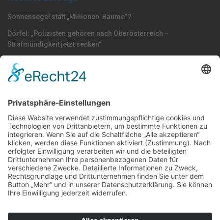
Sonnensegel statt „Millionen-Bäume“?
Dörfel: „Polizisten gehören nach Oberösterreich –
Strafmündigkeit jetzt senken“
Plan: Lindbauer-Würstlstandl muss wegen S-Bahn-Trasse vom
jetzigen Standort weg
Nach Kategorie durchsuchen
Allgemein
Land
Umfrage
Events
Linz
Unterwegs
Freizeit
LINZAgschichten
VerQUERt I Satire
Galerie
Meinung
Wels
Klima
Politik
Kultur
Sport