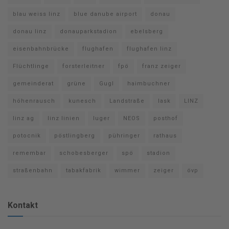
blau weiss linz
blue danube airport
donau
donau linz
donauparkstadion
ebelsberg
eisenbahnbrücke
flughafen
flughafen linz
Flüchtlinge
forsterleitner
fpö
franz zeiger
gemeinderat
grüne
Gugl
haimbuchner
höhenrausch
kunesch
Landstraße
lask
LINZ
linz ag
linz linien
luger
NEOS
posthof
potocnik
pöstlingberg
pühringer
rathaus
remembar
schobesberger
spö
stadion
straßenbahn
tabakfabrik
wimmer
zeiger
övp
Kontakt