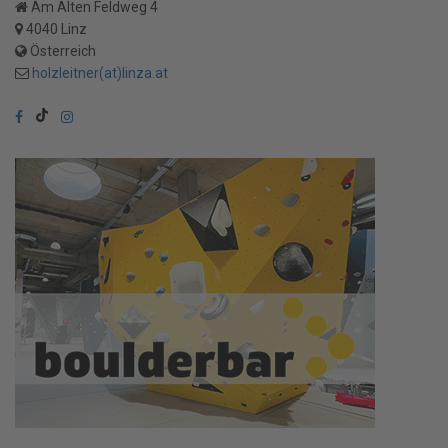
Am Alten Feldweg 4
4040 Linz
Österreich
holzleitner(at)linza.at