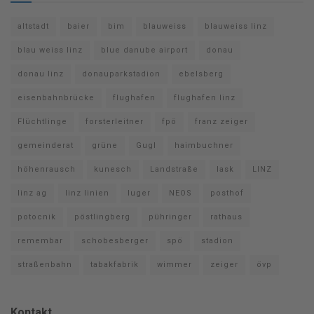
altstadt
baier
bim
blauweiss
blauweiss linz
blau weiss linz
blue danube airport
donau
donau linz
donauparkstadion
ebelsberg
eisenbahnbrücke
flughafen
flughafen linz
Flüchtlinge
forsterleitner
fpö
franz zeiger
gemeinderat
grüne
Gugl
haimbuchner
höhenrausch
kunesch
Landstraße
lask
LINZ
linz ag
linz linien
luger
NEOS
posthof
potocnik
pöstlingberg
pühringer
rathaus
remembar
schobesberger
spö
stadion
straßenbahn
tabakfabrik
wimmer
zeiger
övp
Kontakt