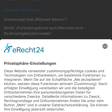
Neueste Beiträge
Sonnensegel statt „Millionen-Bäume“?
Dörfel: „Polizisten gehören nach Oberösterreich –
Strafmündigkeit jetzt senken“
Plan: Lindbauer-Würstlstandl muss wegen S-Bahn-Trasse vom
jetzigen Standort weg
Nach Kategorie durchsuchen
Allgemein
Land
Umfrage
Events
Linz
Unterwegs
Freizeit
LINZAgschichten
VerQUERt I Satire
Galerie
Meinung
Wels
Klima
Politik
Kultur
Sport