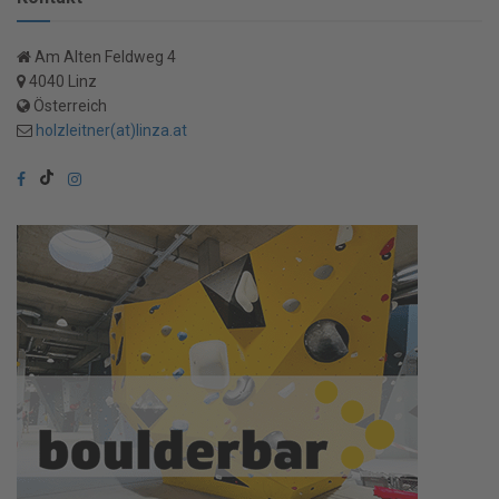
Am Alten Feldweg 4
4040 Linz
Österreich
holzleitner(at)linza.at