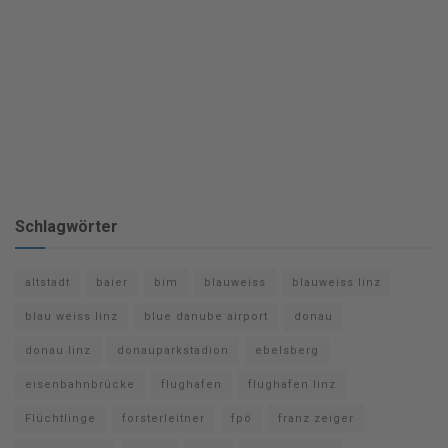
Schlagwörter
altstadt
baier
bim
blauweiss
blauweiss linz
blau weiss linz
blue danube airport
donau
donau linz
donauparkstadion
ebelsberg
eisenbahnbrücke
flughafen
flughafen linz
Flüchtlinge
forsterleitner
fpö
franz zeiger