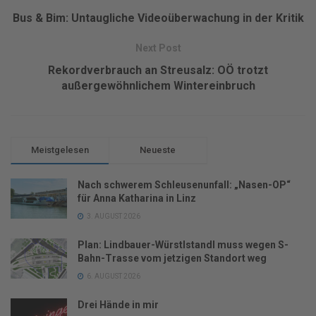
Bus & Bim: Untaugliche Videoüberwachung in der Kritik
Next Post
Rekordverbrauch an Streusalz: OÖ trotzt
außergewöhnlichem Wintereinbruch
Meistgelesen
Neueste
Nach schwerem Schleusenunfall: „Nasen-OP“
für Anna Katharina in Linz
3. AUGUST 2026
Plan: Lindbauer-Würstlstandl muss wegen S-
Bahn-Trasse vom jetzigen Standort weg
6. AUGUST 2026
Drei Hände in mir