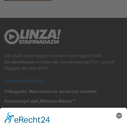
Das LINZA stadtmagazin erscheint online täglich frisch
auf
www.linza.at
und etwa alle zwei Monate als Print- und pdf-
Magazin. Wir sind LINZA!
Neueste Beiträge
Volksgarten: Wels macht vor, woran Linz scheitert
Sonnensegel statt „Millionen-Bäume“?
Dörfel: „Polizisten gehören nach Oberösterreich –
Strafmündigkeit jetzt senken“