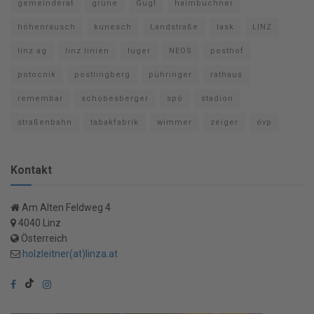
gemeinderat
grüne
Gugl
haimbuchner
höhenrausch
kunesch
Landstraße
lask
LINZ
linz ag
linz linien
luger
NEOS
posthof
potocnik
pöstlingberg
pühringer
rathaus
remembar
schobesberger
spö
stadion
straßenbahn
tabakfabrik
wimmer
zeiger
övp
Kontakt
Am Alten Feldweg 4
4040 Linz
Österreich
holzleitner(at)linza.at