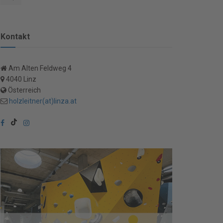
Kontakt
Am Alten Feldweg 4
4040 Linz
Österreich
holzleitner(at)linza.at