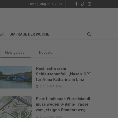
Freitag, August 7, 2026
ER
UMFRAGE DER WOCHE
Meistgelesen
Neueste
Nach schwerem
Schleusenunfall: „Nasen-OP“
für Anna Katharina in Linz
3. AUGUST 2026
Plan: Lindbauer-Würstlstandl
muss wegen S-Bahn-Trasse
vom jetzigen Standort weg
6. AUGUST 2026