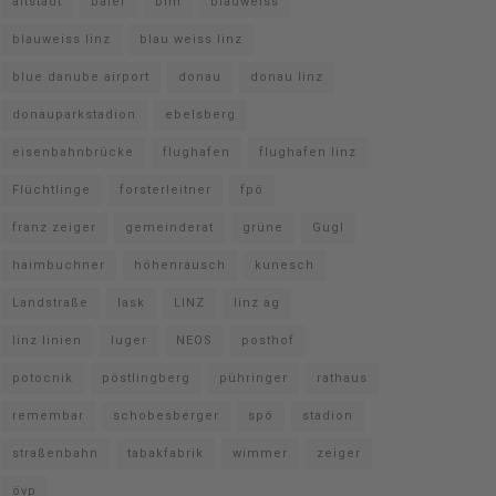
altstadt
baier
bim
blauweiss
blauweiss linz
blau weiss linz
blue danube airport
donau
donau linz
donauparkstadion
ebelsberg
eisenbahnbrücke
flughafen
flughafen linz
Flüchtlinge
forsterleitner
fpö
franz zeiger
gemeinderat
grüne
Gugl
haimbuchner
höhenrausch
kunesch
Landstraße
lask
LINZ
linz ag
linz linien
luger
NEOS
posthof
potocnik
pöstlingberg
pühringer
rathaus
remembar
schobesberger
spö
stadion
straßenbahn
tabakfabrik
wimmer
zeiger
övp