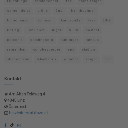
Flüchtlinge
forsterleitner
fpö
franz zeiger
gemeinderat
grüne
Gugl
haimbuchner
höhenrausch
kunesch
Landstraße
lask
LINZ
linz ag
linz linien
luger
NEOS
posthof
potocnik
pöstlingberg
pühringer
rathaus
remembar
schobesberger
spö
stadion
straßenbahn
tabakfabrik
wimmer
zeiger
övp
Kontakt
Am Alten Feldweg 4
4040 Linz
Österreich
holzleitner(at)linza.at