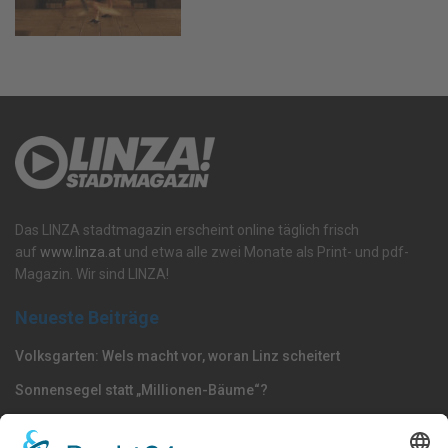
Das LINZA stadtmagazin erscheint online täglich frisch
auf
www.linza.at
und etwa alle zwei Monate als Print- und pdf-
Magazin. Wir sind LINZA!
Neueste Beiträge
Volksgarten: Wels macht vor, woran Linz scheitert
Sonnensegel statt „Millionen-Bäume“?
Dörfel: „Polizisten gehören nach Oberösterreich –
Strafmündigkeit jetzt senken“