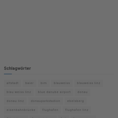
Schlagwörter
altstadt
baier
bim
blauweiss
blauweiss linz
blau weiss linz
blue danube airport
donau
donau linz
donauparkstadion
ebelsberg
eisenbahnbrücke
flughafen
flughafen linz