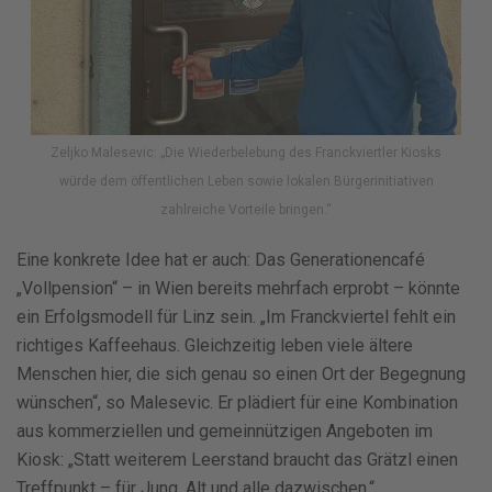
Zeljko Malesevic: „Die Wiederbelebung des Franckviertler Kiosks
würde dem öffentlichen Leben sowie lokalen Bürgerinitiativen
zahlreiche Vorteile bringen.“
Eine konkrete Idee hat er auch: Das Generationencafé
„Vollpension“ – in Wien bereits mehrfach erprobt – könnte
ein Erfolgsmodell für Linz sein. „Im Franckviertel fehlt ein
richtiges Kaffeehaus. Gleichzeitig leben viele ältere
Menschen hier, die sich genau so einen Ort der Begegnung
wünschen“, so Malesevic. Er plädiert für eine Kombination
aus kommerziellen und gemeinnützigen Angeboten im
Kiosk: „Statt weiterem Leerstand braucht das Grätzl einen
Treffpunkt – für Jung, Alt und alle dazwischen.“