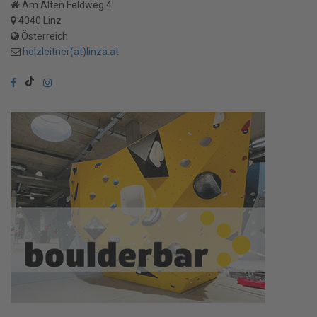
Am Alten Feldweg 4
4040 Linz
Österreich
holzleitner(at)linza.at