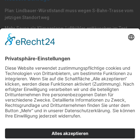
Plan: Lindbauer-Würstlstandl muss wegen S-Bahn-Trasse vom
jetzigen Standort weg
Mehr Sauna als Klimaanlage: Luftkühler enttäuschen im Test
KEINE Trinkwasserknappheit in Linz!
Nach Kategorie durchsuchen
Allgemein
Land
Umfrage
Events
Linz
Unterwegs
Freizeit
LINZAgschichten
VerQUERt I Satire
Galerie
Meinung
Wels
Klima
Politik
Kultur
Sport