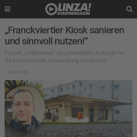
„Franckviertler Kiosk sanieren
und sinnvoll nutzen!“
Projekt „Vollpension“ als potenzielles Konzept für
die kommerzielle Verwendung des Kiosks
14. April 2025