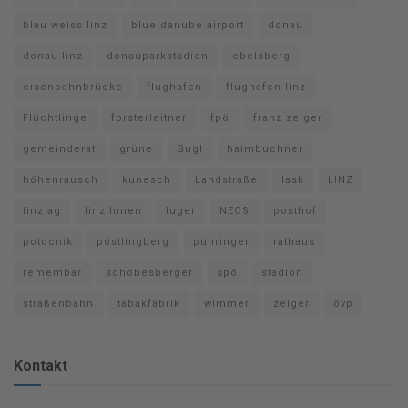
blau weiss linz
blue danube airport
donau
donau linz
donauparkstadion
ebelsberg
eisenbahnbrücke
flughafen
flughafen linz
Flüchtlinge
forsterleitner
fpö
franz zeiger
gemeinderat
grüne
Gugl
haimbuchner
höhenrausch
kunesch
Landstraße
lask
LINZ
linz ag
linz linien
luger
NEOS
posthof
potocnik
pöstlingberg
pühringer
rathaus
remembar
schobesberger
spö
stadion
straßenbahn
tabakfabrik
wimmer
zeiger
övp
Kontakt