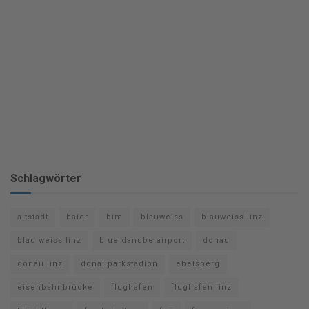
Schlagwörter
altstadt
baier
bim
blauweiss
blauweiss linz
blau weiss linz
blue danube airport
donau
donau linz
donauparkstadion
ebelsberg
eisenbahnbrücke
flughafen
flughafen linz