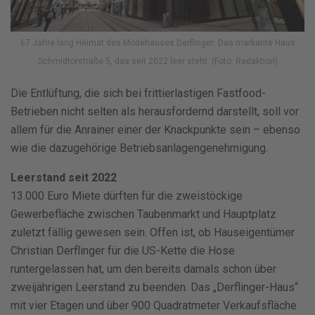
67 Jahre lang Heimat des Modehauses Derflinger: Das markante Haus
Schmidtorstraße 5, das seit 2022 leer steht. (Foto: Redaktion)
Die Entlüftung, die sich bei frittierlastigen Fastfood-
Betrieben nicht selten als herausfordernd darstellt, soll vor
allem für die Anrainer einer der Knackpunkte sein – ebenso
wie die dazugehörige Betriebsanlagengenehmigung.
Leerstand seit 2022
13.000 Euro Miete dürften für die zweistöckige
Gewerbefläche zwischen Taubenmarkt und Hauptplatz
zuletzt fällig gewesen sein. Offen ist, ob Hauseigentümer
Christian Derflinger für die US-Kette die Hose
runtergelassen hat, um den bereits damals schon über
zweijährigen Leerstand zu beenden. Das „Derflinger-Haus“
mit vier Etagen und über 900 Quadratmeter Verkaufsfläche