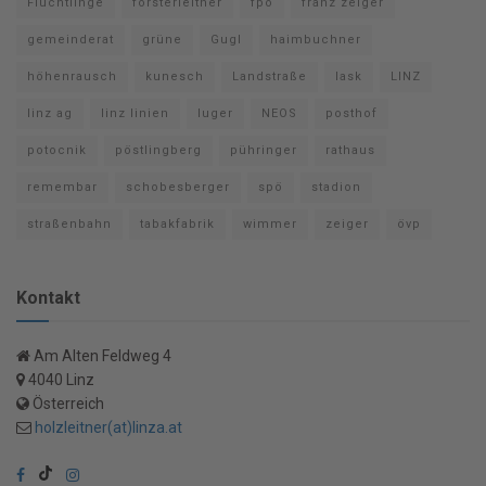
Flüchtlinge
forsterleitner
fpö
franz zeiger
gemeinderat
grüne
Gugl
haimbuchner
höhenrausch
kunesch
Landstraße
lask
LINZ
linz ag
linz linien
luger
NEOS
posthof
potocnik
pöstlingberg
pühringer
rathaus
remembar
schobesberger
spö
stadion
straßenbahn
tabakfabrik
wimmer
zeiger
övp
Kontakt
Am Alten Feldweg 4
4040 Linz
Österreich
holzleitner(at)linza.at