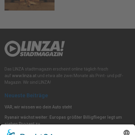
Das LINZA stadtmagazin erscheint online täglich frisch
auf
www.linza.at
und etwa alle zwei Monate als Print- und pdf-
Magazin. Wir sind LINZA!
Neueste Beiträge
VAR, wir wissen wo dein Auto steht
Ryanair wächst weiter: Europas größter Billigflieger legt um
sieben Prozent zu
Die Blau-Weißen kochen wieder mit Stahl