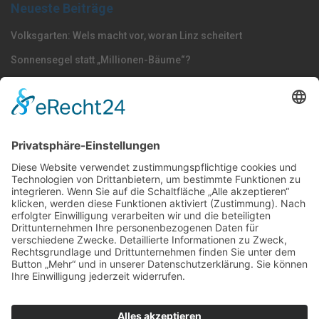
Neueste Beiträge
Volksgarten: Wels macht vor, woran Linz scheitert
Sonnensegel statt „Millionen-Bäume“?
Dörfel: „Polizisten gehören nach Oberösterreich –
Strafmündigkeit jetzt senken“
Nach Kategorie durchsuchen
Allgemein
Land
Umfrage
Events
Linz
Unterwegs
Freizeit
LINZAgschichten
VerQUERt I Satire
Galerie
Meinung
Wels
Klima
Politik
Kultur
Sport