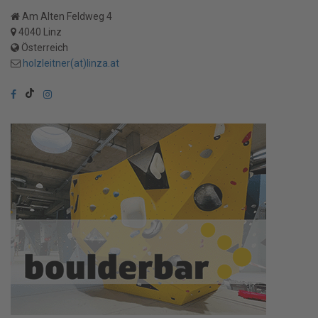
Am Alten Feldweg 4
4040 Linz
Österreich
holzleitner(at)linza.at