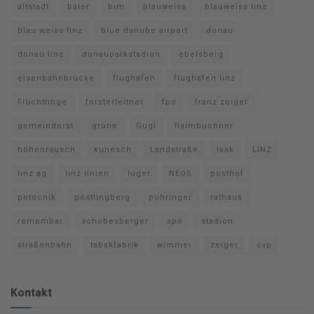
altstadt
baier
bim
blauweiss
blauweiss linz
blau weiss linz
blue danube airport
donau
donau linz
donauparkstadion
ebelsberg
eisenbahnbrücke
flughafen
flughafen linz
Flüchtlinge
forsterleitner
fpö
franz zeiger
gemeinderat
grüne
Gugl
haimbuchner
höhenrausch
kunesch
Landstraße
lask
LINZ
linz ag
linz linien
luger
NEOS
posthof
potocnik
pöstlingberg
pühringer
rathaus
remembar
schobesberger
spö
stadion
straßenbahn
tabakfabrik
wimmer
zeiger
övp
Kontakt