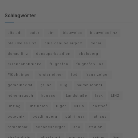
Schlagwörter
altstadt
baier
bim
blauweiss
blauweiss linz
blau weiss linz
blue danube airport
donau
donau linz
donauparkstadion
ebelsberg
eisenbahnbrücke
flughafen
flughafen linz
Flüchtlinge
forsterleitner
fpö
franz zeiger
gemeinderat
grüne
Gugl
haimbuchner
höhenrausch
kunesch
Landstraße
lask
LINZ
linz ag
linz linien
luger
NEOS
posthof
potocnik
pöstlingberg
pühringer
rathaus
remembar
schobesberger
spö
stadion
straßenbahn
tabakfabrik
wimmer
zeiger
övp