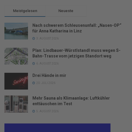
Meistgelesen
Neueste
Nach schwerem Schleusenunfall: „Nasen-OP“
für Anna Katharina in Linz
3. AUGUST 2026
Plan: Lindbauer-Würstlstandl muss wegen S-
Bahn-Trasse vom jetzigen Standort weg
6. AUGUST 2026
Drei Hände in mir
20. JULI 2026
Mehr Sauna als Klimaanlage: Luftkühler
enttäuschen im Test
5. AUGUST 2026