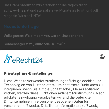
Das LINZA stadtmagazin erscheint online täglich frisch
auf
www.linza.at
und etwa alle zwei Monate als Print- und pdf-
Magazin. Wir sind LINZA!
Neueste Beiträge
Volksgarten: Wels macht vor, woran Linz scheitert
Sonnensegel statt „Millionen-Bäume“?
Dörfel: „Polizisten gehören nach Oberösterreich –
Strafmündigkeit jetzt senken“
Nach Kategorie durchsuchen
Allgemein
Land
Umfrage
Events
Linz
Unterwegs
Freizeit
LINZAgschichten
VerQUERt I Satire
Galerie
Meinung
Wels
Klima
Politik
Kultur
Sport