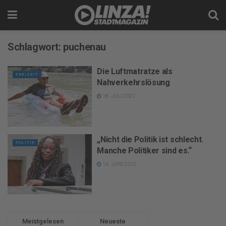
Schlagwort:
puchenau
Die Luftmatratze als
FREIZEIT
Nahverkehrslösung
18. JULI 2021
„Nicht die Politik ist schlecht.
POLITIK
Manche Politiker sind es.“
16. JUNI 2015
Meistgelesen
Neueste