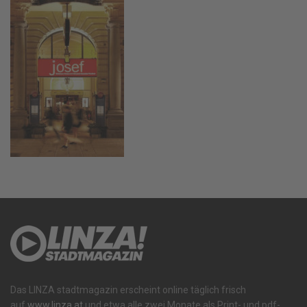
Das LINZA stadtmagazin erscheint online täglich frisch
auf
www.linza.at
und etwa alle zwei Monate als Print- und pdf-