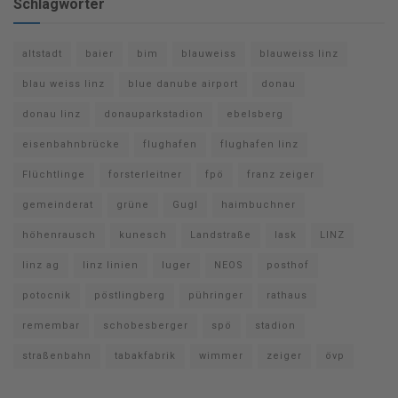
Schlagwörter
altstadt
baier
bim
blauweiss
blauweiss linz
blau weiss linz
blue danube airport
donau
donau linz
donauparkstadion
ebelsberg
eisenbahnbrücke
flughafen
flughafen linz
Flüchtlinge
forsterleitner
fpö
franz zeiger
gemeinderat
grüne
Gugl
haimbuchner
höhenrausch
kunesch
Landstraße
lask
LINZ
linz ag
linz linien
luger
NEOS
posthof
potocnik
pöstlingberg
pühringer
rathaus
remembar
schobesberger
spö
stadion
straßenbahn
tabakfabrik
wimmer
zeiger
övp