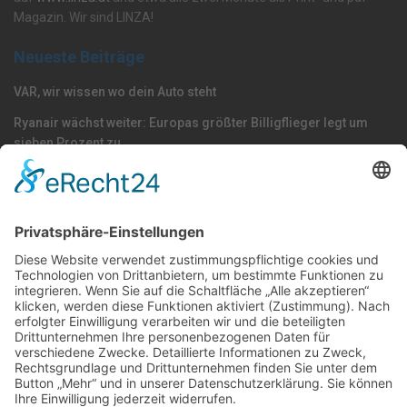
Magazin. Wir sind LINZA!
Neueste Beiträge
VAR, wir wissen wo dein Auto steht
Ryanair wächst weiter: Europas größter Billigflieger legt um
sieben Prozent zu
Die Blau-Weißen kochen wieder mit Stahl
Nach Kategorie durchsuchen
Allgemein
Land
Umfrage
Events
Linz
Unterwegs
Freizeit
LINZAgschichten
VerQUERt I Satire
Galerie
Meinung
Wels
Klima
Politik
Kultur
Sport