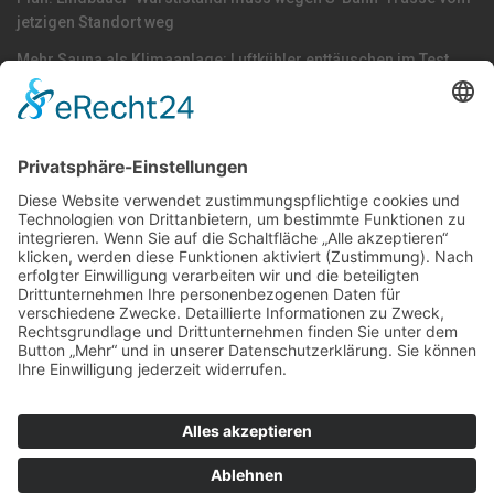
jetzigen Standort weg
Mehr Sauna als Klimaanlage: Luftkühler enttäuschen im Test
KEINE Trinkwasserknappheit in Linz!
Nach Kategorie durchsuchen
Allgemein
Land
Umfrage
Events
Linz
Unterwegs
Freizeit
LINZAgschichten
VerQUERt I Satire
Galerie
Meinung
Wels
Klima
Politik
Kultur
Sport
Downloadbereich
Datenschutz
Impressum
Kontakt