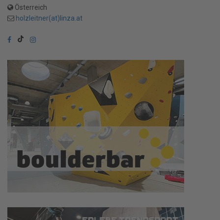
Österreich
holzleitner(at)linza.at