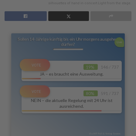
silhouettes of hand in concert.Light from the stage.
Sollen 14-Jährige künftig bis ein Uhr morgens ausgehen
Live
dürfen?
19%
146 / 737
JA – es braucht eine Ausweitung.
80%
591 / 737
NEIN – die aktuelle Regelung mit 24 Uhr ist
ausreichend.
Via WP Poll & Voting System