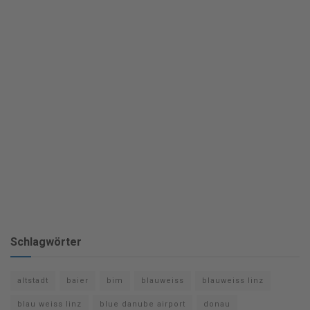
Schlagwörter
altstadt
baier
bim
blauweiss
blauweiss linz
blau weiss linz
blue danube airport
donau