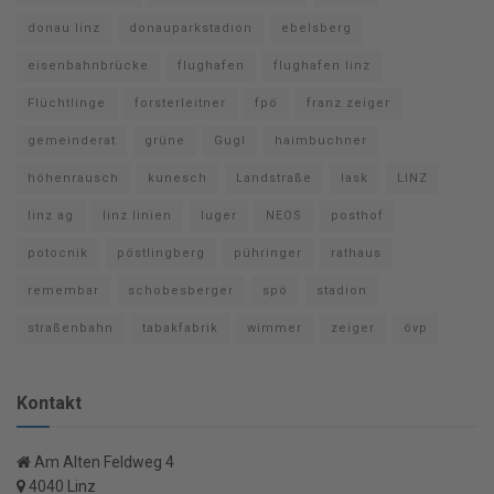
donau linz
donauparkstadion
ebelsberg
eisenbahnbrücke
flughafen
flughafen linz
Flüchtlinge
forsterleitner
fpö
franz zeiger
gemeinderat
grüne
Gugl
haimbuchner
höhenrausch
kunesch
Landstraße
lask
LINZ
linz ag
linz linien
luger
NEOS
posthof
potocnik
pöstlingberg
pühringer
rathaus
remembar
schobesberger
spö
stadion
straßenbahn
tabakfabrik
wimmer
zeiger
övp
Kontakt
Am Alten Feldweg 4
4040 Linz