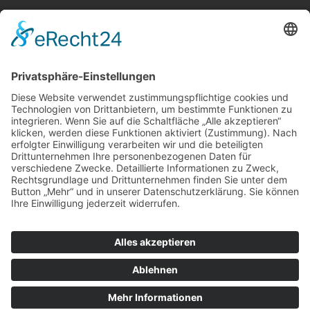
Dörfel: „Polizisten gehören nach Oberösterreich –
Strafmündigkeit jetzt senken“
Nach Kategorie durchsuchen
Allgemein
Land
Umfrage
Events
Linz
Unterwegs
Freizeit
LINZAgschichten
VerQUERt I Satire
Galerie
Meinung
Wels
Klima
Politik
Kultur
Sport
Downloadbereich
Datenschutz
Impressum
Kontakt
© 2025 wilson holz I Wilhelm