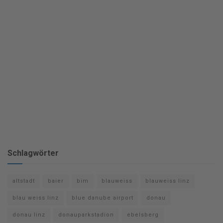
Schlagwörter
altstadt
baier
bim
blauweiss
blauweiss linz
blau weiss linz
blue danube airport
donau
donau linz
donauparkstadion
ebelsberg