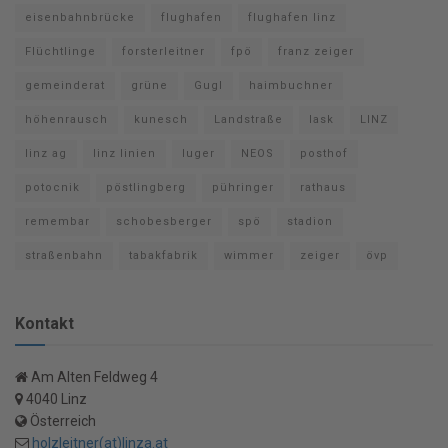
eisenbahnbrücke
flughafen
flughafen linz
Flüchtlinge
forsterleitner
fpö
franz zeiger
gemeinderat
grüne
Gugl
haimbuchner
höhenrausch
kunesch
Landstraße
lask
LINZ
linz ag
linz linien
luger
NEOS
posthof
potocnik
pöstlingberg
pühringer
rathaus
remembar
schobesberger
spö
stadion
straßenbahn
tabakfabrik
wimmer
zeiger
övp
Kontakt
Am Alten Feldweg 4
4040 Linz
Österreich
holzleitner(at)linza.at