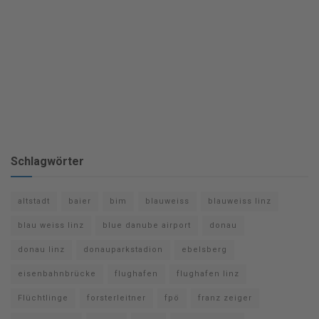
Schlagwörter
altstadt
baier
bim
blauweiss
blauweiss linz
blau weiss linz
blue danube airport
donau
donau linz
donauparkstadion
ebelsberg
eisenbahnbrücke
flughafen
flughafen linz
Flüchtlinge
forsterleitner
fpö
franz zeiger