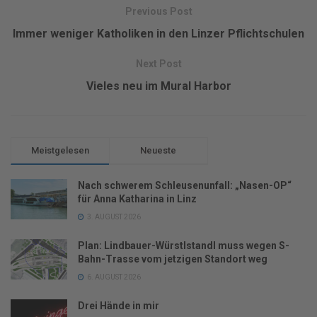
Previous Post
Immer weniger Katholiken in den Linzer Pflichtschulen
Next Post
Vieles neu im Mural Harbor
Meistgelesen
Neueste
Nach schwerem Schleusenunfall: „Nasen-OP“
für Anna Katharina in Linz
3. AUGUST 2026
Plan: Lindbauer-Würstlstandl muss wegen S-
Bahn-Trasse vom jetzigen Standort weg
6. AUGUST 2026
Drei Hände in mir