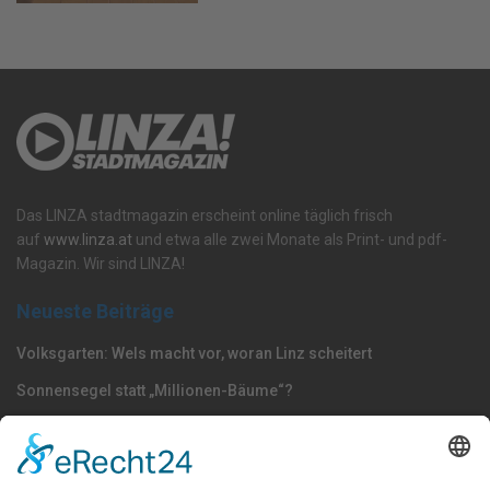
Das LINZA stadtmagazin erscheint online täglich frisch
auf
www.linza.at
und etwa alle zwei Monate als Print- und pdf-
Magazin. Wir sind LINZA!
Neueste Beiträge
Volksgarten: Wels macht vor, woran Linz scheitert
Sonnensegel statt „Millionen-Bäume“?
Dörfel: „Polizisten gehören nach Oberösterreich –
Strafmündigkeit jetzt senken“