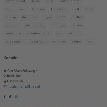
gemeinderat
grüne
Gugl
haimbuchner
höhenrausch
kunesch
Landstraße
lask
LINZ
linz ag
linz linien
luger
NEOS
posthof
potocnik
pöstlingberg
pühringer
rathaus
remembar
schobesberger
spö
stadion
straßenbahn
tabakfabrik
wimmer
zeiger
övp
Kontakt
Am Alten Feldweg 4
4040 Linz
Österreich
holzleitner(at)linza.at