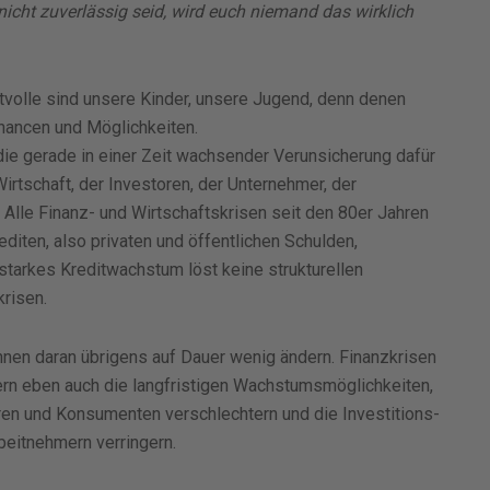
icht zuverlässig seid, wird euch niemand das wirklich
tvolle sind unsere Kinder, unsere Jugend, denn denen
Chancen und Möglichkeiten.
 die gerade in einer Zeit wachsender Verunsicherung dafür
Wirtschaft, der Investoren, der Unternehmer, der
 Alle Finanz- und Wirtschaftskrisen seit den 80er Jahren
editen, also privaten und öffentlichen Schulden,
starkes Kreditwachstum löst keine strukturellen
risen.
nen daran übrigens auf Dauer wenig ändern. Finanzkrisen
ern eben auch die langfristigen Wachstumsmöglichkeiten,
ren und Konsumenten verschlechtern und die Investitions-
eitnehmern verringern.