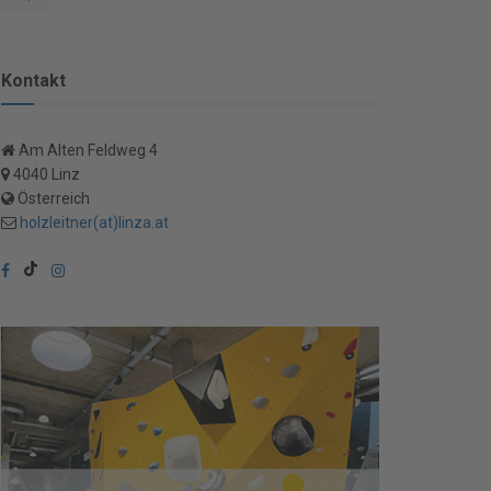
Kontakt
Am Alten Feldweg 4
4040 Linz
Österreich
holzleitner(at)linza.at