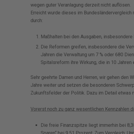
wegen guter Veranlagung derzeit nicht auflösen.
Erreicht wurde dieses im Bundesländervergleich
durch:
Maßhalten bei den Ausgaben, insbesondere 
Die Reformen greifen, insbesondere die Ver
Jahren die Verwaltung um 7 % oder 680 Diens
Spitalsreform ihre Wirkung, die in 10 Jahre
Sehr geehrte Damen und Herren, wir gehen den We
Jahre weiter und setzen die besonderen Schwerpu
Zukunftsfelder der Politik. Dazu im Detail etwas
Vorerst noch zu ganz wesentlichen Kennzahlen d
Die freie Finanzspitze liegt immerhin bei 8,
Sparen“ bei 9,51 Prozent. Zum Vergleich: Unm