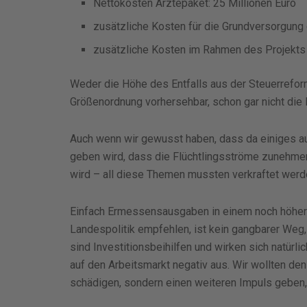
Nettokosten Ärztepaket: 25 Millionen Euro
zusätzliche Kosten für die Grundversorgung d
zusätzliche Kosten im Rahmen des Projekts 
Weder die Höhe des Entfalls aus der Steuerrefor
Größenordnung vorhersehbar, schon gar nicht die 
Auch wenn wir gewusst haben, dass da einiges a
geben wird, dass die Flüchtlingsströme zunehmen
wird – all diese Themen mussten verkraftet werd
Einfach Ermessensausgaben in einem noch höher
Landespolitik empfehlen, ist kein gangbarer We
sind Investitionsbeihilfen und wirken sich natürl
auf den Arbeitsmarkt negativ aus. Wir wollten de
schädigen, sondern einen weiteren Impuls geben,