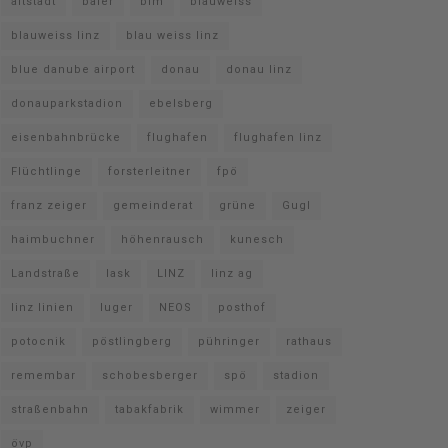
altstadt
baier
bim
blauweiss
blauweiss linz
blau weiss linz
blue danube airport
donau
donau linz
donauparkstadion
ebelsberg
eisenbahnbrücke
flughafen
flughafen linz
Flüchtlinge
forsterleitner
fpö
franz zeiger
gemeinderat
grüne
Gugl
haimbuchner
höhenrausch
kunesch
Landstraße
lask
LINZ
linz ag
linz linien
luger
NEOS
posthof
potocnik
pöstlingberg
pühringer
rathaus
remembar
schobesberger
spö
stadion
straßenbahn
tabakfabrik
wimmer
zeiger
övp