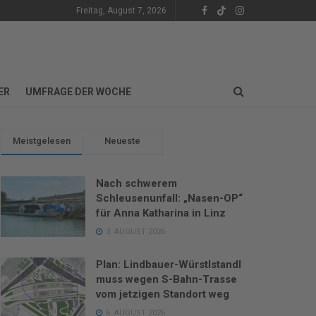
Freitag, August 7, 2026
ER
UMFRAGE DER WOCHE
Meistgelesen
Neueste
Nach schwerem
Schleusenunfall: „Nasen-OP“
für Anna Katharina in Linz
3. AUGUST 2026
Plan: Lindbauer-Würstlstandl
muss wegen S-Bahn-Trasse
vom jetzigen Standort weg
6. AUGUST 2026