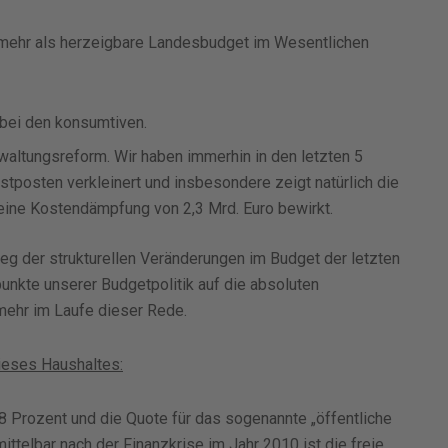
 mehr als herzeigbare Landesbudget im Wesentlichen
bei den konsumtiven.
waltungsreform. Wir haben immerhin in den letzten 5
tposten verkleinert und insbesondere zeigt natürlich die
n eine Kostendämpfung von 2,3 Mrd. Euro bewirkt.
g der strukturellen Veränderungen im Budget der letzten
nkte unserer Budgetpolitik auf die absoluten
 mehr im Laufe dieser Rede.
ieses Haushaltes:
38 Prozent und die Quote für das sogenannte „öffentliche
ittelbar nach der Finanzkrise im Jahr 2010 ist die freie