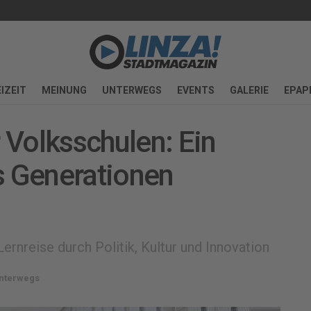
IZEIT
MEINUNG
UNTERWEGS
EVENTS
GALERIE
EPAP
r Volksschulen: Ein
s Generationen
nreise durch Politik, Kultur und Innovation
nterwegs