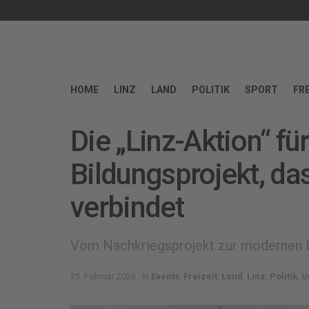
HOME
LINZ
LAND
POLITIK
SPORT
FRE
Die „Linz-Aktion“ fü
Bildungsprojekt, da
verbindet
Vom Nachkriegsprojekt zur modernen Ler
25. Februar 2026
in
Events
,
Freizeit
,
Land
,
Linz
,
Politik
,
U