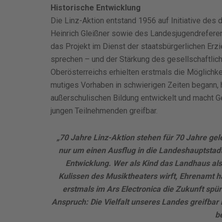
Historische Entwicklung
Die Linz-Aktion entstand 1956 auf Initiative d
Heinrich Gleißner sowie des Landesjugendreferent
das Projekt im Dienst der staatsbürgerlichen Erz
sprechen – und der Stärkung des gesellschaftlic
Oberösterreichs erhielten erstmals die Möglichk
mutiges Vorhaben in schwierigen Zeiten begann, h
außerschulischen Bildung entwickelt und macht Ge
jungen Teilnehmenden greifbar.
„70 Jahre Linz-Aktion stehen für 70 Jahre gele
nur um einen Ausflug in die Landeshauptstad
Entwicklung. Wer als Kind das Landhaus als 
Kulissen des Musiktheaters wirft, Ehrenamt h
erstmals im Ars Electronica die Zukunft spür
Anspruch: Die Vielfalt unseres Landes greifbar
b