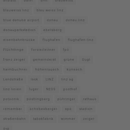
altstadt
baier
bim
blauweiss
blauweiss linz
blau weiss linz
blue danube airport
donau
donau linz
donauparkstadion
ebelsberg
eisenbahnbrücke
flughafen
flughafen linz
Flüchtlinge
forsterleitner
fpö
franz zeiger
gemeinderat
grüne
Gugl
haimbuchner
höhenrausch
kunesch
Landstraße
lask
LINZ
linz ag
linz linien
luger
NEOS
posthof
potocnik
pöstlingberg
pühringer
rathaus
remembar
schobesberger
spö
stadion
straßenbahn
tabakfabrik
wimmer
zeiger
övp