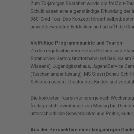
Zum 70-jährigen Bestehen wurde die freiZeit-Tour
Schulklassen eine eigenständige Erkundung der In
360-Grad-Tour. Das Konzept fördert selbstbest
umweltbewusstes Entdecken und schafft die Grun
Vielfältige Programmpunkte und Touren
Zu den regelmäßig vertretenen Partnern und Statio
Botanischer Garten, Grottenbahn und Basilika am 
Wissens), Jugendgästehaus, JugendService Ca
(Taschenlampenführung), MS Sissi (Donau-Schifffa
Schlossmuseum, Theater des Kindes und voestalp
Die konkreten Touren variieren je nach Wochenta
freitags statt, zweitägige von Montag bis Dienst
unterschiedliche Schwerpunkte aus Politik, Kultur
Aus der Perspektive einer langjährigen Guide