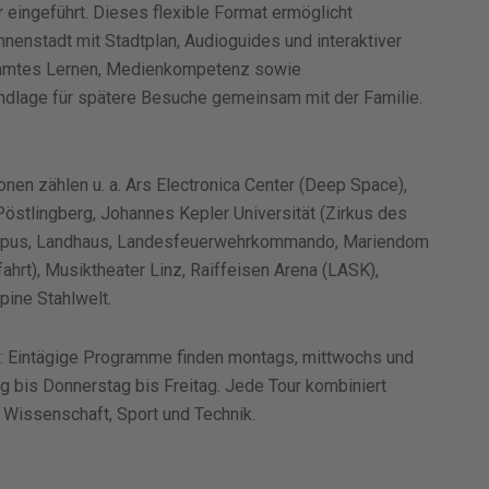
 eingeführt. Dieses flexible Format ermöglicht
nenstadt mit Stadtplan, Audioguides und interaktiver
immtes Lernen, Medienkompetenz sowie
dlage für spätere Besuche gemeinsam mit der Familie.
nen zählen u. a. Ars Electronica Center (Deep Space),
Pöstlingberg, Johannes Kepler Universität (Zirkus des
mpus, Landhaus, Landesfeuerwehrkommando, Mariendom
hrt), Musiktheater Linz, Raiffeisen Arena (LASK),
ine Stahlwelt.
g: Eintägige Programme finden montags, mittwochs und
ag bis Donnerstag bis Freitag. Jede Tour kombiniert
, Wissenschaft, Sport und Technik.