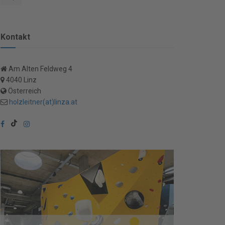
Kontakt
Am Alten Feldweg 4
4040 Linz
Österreich
holzleitner(at)linza.at