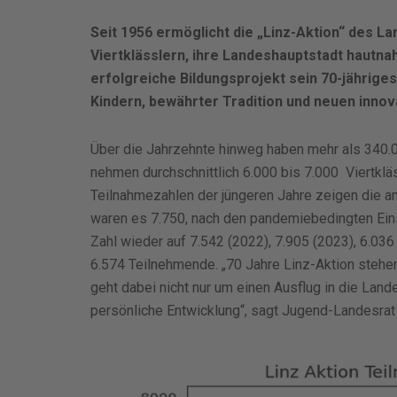
Seit 1956 ermöglicht die „Linz-Aktion“ des L
Viertklässlern, ihre Landeshauptstadt hautnah
erfolgreiche Bildungsprojekt sein 70-jährig
Kindern, bewährter Tradition und neuen innov
Über die Jahrzehnte hinweg haben mehr als 340.0
nehmen durchschnittlich 6.000 bis 7.000 Viertklä
Teilnahmezahlen der jüngeren Jahre zeigen die a
waren es 7.750, nach den pandemiebedingten Eins
Zahl wieder auf 7.542 (2022), 7.905 (2023), 6.036
6.574 Teilnehmende. „70 Jahre Linz-Aktion stehen
geht dabei nicht nur um einen Ausflug in die Lan
persönliche Entwicklung“, sagt Jugend-Landesrat 