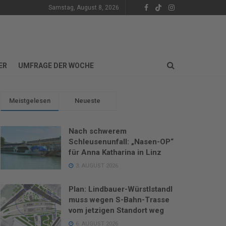
Samstag, August 8, 2026
ER
UMFRAGE DER WOCHE
Meistgelesen
Neueste
Nach schwerem
Schleusenunfall: „Nasen-OP“
für Anna Katharina in Linz
3. AUGUST 2026
Plan: Lindbauer-Würstlstandl
muss wegen S-Bahn-Trasse
vom jetzigen Standort weg
6. AUGUST 2026