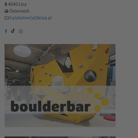
4040 Linz
Österreich
holzleitner(at)linza.at