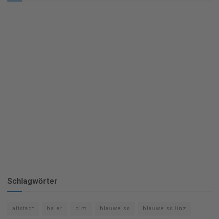
Schlagwörter
altstadt
baier
bim
blauweiss
blauweiss linz