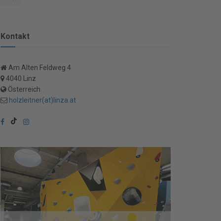
Kontakt
Am Alten Feldweg 4
4040 Linz
Österreich
holzleitner(at)linza.at