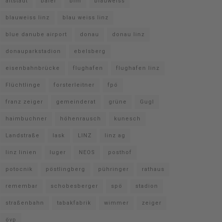
altstadt
baier
bim
blauweiss
blauweiss linz
blau weiss linz
blue danube airport
donau
donau linz
donauparkstadion
ebelsberg
eisenbahnbrücke
flughafen
flughafen linz
Flüchtlinge
forsterleitner
fpö
franz zeiger
gemeinderat
grüne
Gugl
haimbuchner
höhenrausch
kunesch
Landstraße
lask
LINZ
linz ag
linz linien
luger
NEOS
posthof
potocnik
pöstlingberg
pühringer
rathaus
remembar
schobesberger
spö
stadion
straßenbahn
tabakfabrik
wimmer
zeiger
övp