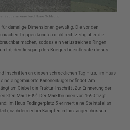
er Zeuge an eine furchtbare Schlacht.
 für damalige Dimensionen gewaltig. Die vor den
hischen Truppen konnten nicht rechtzeitig über die
brauchbar machen, sodass ein verlustreiches Ringen
en tot, den Ausgang des Krieges beeinflusste dieses
d Inschriften an diesen schrecklichen Tag – u.a. im Haus
r eine eingemauerte Kanonenkugel befindet. Am
gt am Giebel die Fraktur-Inschrift „Zur Erinnerung der
en 3ten Mai 1809“. Der Marktbrunnen von 1690 trägt
end: Im Haus Fadingerplatz 5 erinnert eine Steintafel an
 starb, nachdem er bei Kämpfen in Linz angeschossen