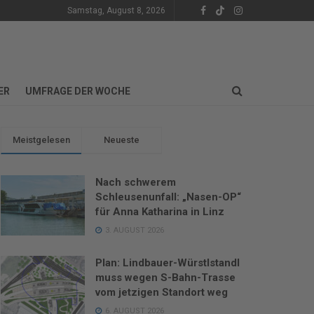
Samstag, August 8, 2026
ER
UMFRAGE DER WOCHE
Meistgelesen
Neueste
Nach schwerem
Schleusenunfall: „Nasen-OP“
für Anna Katharina in Linz
3. AUGUST 2026
Plan: Lindbauer-Würstlstandl
muss wegen S-Bahn-Trasse
vom jetzigen Standort weg
6. AUGUST 2026