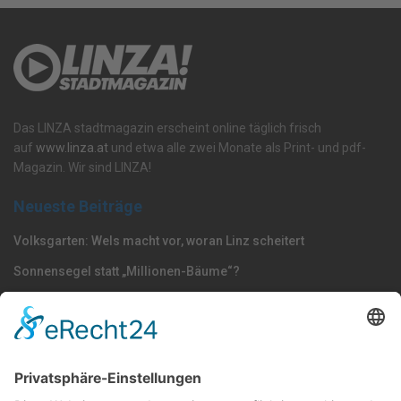
Das LINZA stadtmagazin erscheint online täglich frisch
auf
www.linza.at
und etwa alle zwei Monate als Print- und pdf-
Magazin. Wir sind LINZA!
Neueste Beiträge
Volksgarten: Wels macht vor, woran Linz scheitert
Sonnensegel statt „Millionen-Bäume“?
Dörfel: „Polizisten gehören nach Oberösterreich –
Strafmündigkeit jetzt senken“
Nach Kategorie durchsuchen
Allgemein
Land
Umfrage