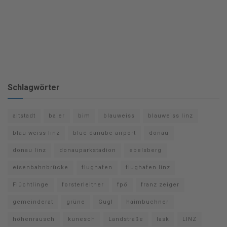
Schlagwörter
altstadt
baier
bim
blauweiss
blauweiss linz
blau weiss linz
blue danube airport
donau
donau linz
donauparkstadion
ebelsberg
eisenbahnbrücke
flughafen
flughafen linz
Flüchtlinge
forsterleitner
fpö
franz zeiger
gemeinderat
grüne
Gugl
haimbuchner
höhenrausch
kunesch
Landstraße
lask
LINZ