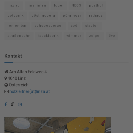
linz ag
linz linien
luger
NEOS
posthof
potocnik
pöstlingberg
pühringer
rathaus
remembar
schobesberger
spö
stadion
straßenbahn
tabakfabrik
wimmer
zeiger
övp
Kontakt
Am Alten Feldweg 4
4040 Linz
Österreich
holzleitner(at)linza.at