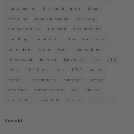
blau weiss linz
blue danube airport
donau
donau linz
donauparkstadion
ebelsberg
eisenbahnbrücke
flughafen
flughafen linz
Flüchtlinge
forsterleitner
fpö
franz zeiger
gemeinderat
grüne
Gugl
haimbuchner
höhenrausch
kunesch
Landstraße
lask
LINZ
linz ag
linz linien
luger
NEOS
posthof
potocnik
pöstlingberg
pühringer
rathaus
remembar
schobesberger
spö
stadion
straßenbahn
tabakfabrik
wimmer
zeiger
övp
Kontakt