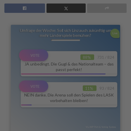
Umfrage der Woche: Soll sich Linz auch zukünftig um
Live
mehr Länderspiele bemühen?
88%
731 / 824
JA unbedingt. Die Gugl & das Nationalteam – das
passt perfekt!
11%
93 / 824
NEIN danke. Die Arena soll den Spielen des LASK
vorbehalten bleiben!
Via WP Poll & Voting System