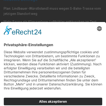
Plan: Lindbauer-Würstlstandl muss wegen S-Bahn-Trasse vom
jetzigen Standort weg
Mehr Sauna als Klimaanlage: Luftkühler enttäuschen im Test
KEINE Trinkwasserknappheit in Linz!
Nach Kategorie durchsuchen
Allgemein
Land
Umfrage
Events
Linz
Unterwegs
Freizeit
LINZAgschichten
VerQUERt I Satire
Galerie
Meinung
Wels
Klima
Politik
Kultur
Sport