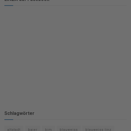
Schlagwörter
altstadt
baier
bim
blauweiss
blauweiss linz