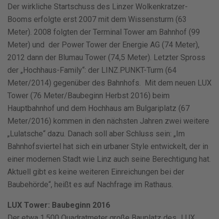
Der wirkliche Startschuss des Linzer Wolkenkratzer-
Booms erfolgte erst 2007 mit dem Wissensturm (63
Meter). 2008 folgten der Terminal Tower am Bahnhof (99
Meter) und der Power Tower der Energie AG (74 Meter),
2012 dann der Blumau Tower (74,5 Meter). Letzter Spross
der „Hochhaus-Family“: der LINZ.PUNKT-Turm (64
Meter/2014) gegenüber des Bahnhofs. Mit dem neuen LUX
Tower (76 Meter/Baubeginn Herbst 2016) beim
Hauptbahnhof und dem Hochhaus am Bulgariplatz (67
Meter/2016) kommen in den nächsten Jahren zwei weitere
„Lulatsche“ dazu. Danach soll aber Schluss sein: „Im
Bahnhofsviertel hat sich ein urbaner Style entwickelt, der in
einer modernen Stadt wie Linz auch seine Berechtigung hat.
Aktuell gibt es keine weiteren Einreichungen bei der
Baubehörde“, heißt es auf Nachfrage im Rathaus.
LUX Tower: Baubeginn 2016
Der etwa 1.500 Quadratmeter große Bauplatz des „LUX