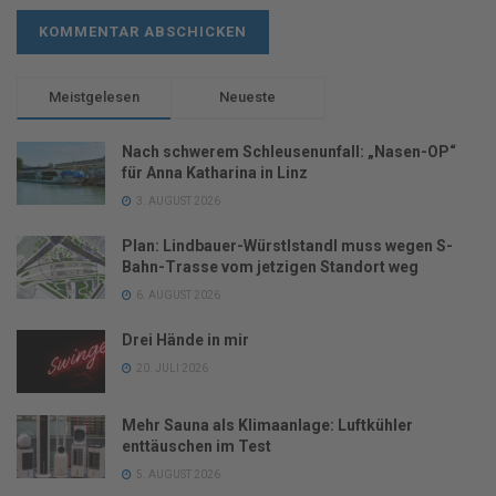
Meistgelesen
Neueste
Nach schwerem Schleusenunfall: „Nasen-OP“
für Anna Katharina in Linz
3. AUGUST 2026
Plan: Lindbauer-Würstlstandl muss wegen S-
Bahn-Trasse vom jetzigen Standort weg
6. AUGUST 2026
Drei Hände in mir
20. JULI 2026
Mehr Sauna als Klimaanlage: Luftkühler
enttäuschen im Test
5. AUGUST 2026