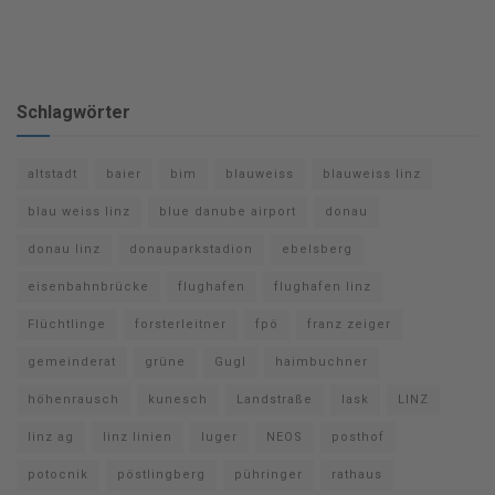
Schlagwörter
altstadt
baier
bim
blauweiss
blauweiss linz
blau weiss linz
blue danube airport
donau
donau linz
donauparkstadion
ebelsberg
eisenbahnbrücke
flughafen
flughafen linz
Flüchtlinge
forsterleitner
fpö
franz zeiger
gemeinderat
grüne
Gugl
haimbuchner
höhenrausch
kunesch
Landstraße
lask
LINZ
linz ag
linz linien
luger
NEOS
posthof
potocnik
pöstlingberg
pühringer
rathaus