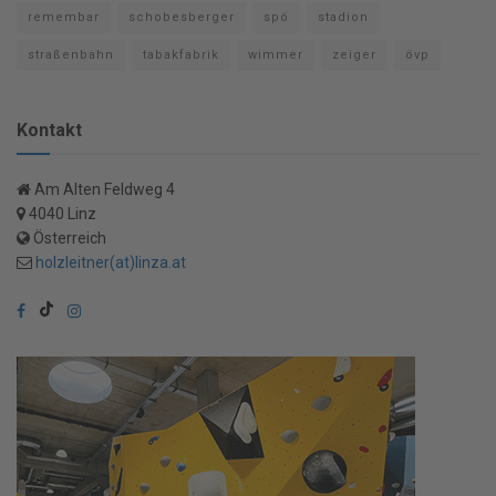
remembar
schobesberger
spö
stadion
straßenbahn
tabakfabrik
wimmer
zeiger
övp
Kontakt
Am Alten Feldweg 4
4040 Linz
Österreich
holzleitner(at)linza.at