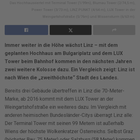
Das Hochhausviertel mit Terminal Tower (1/99m), Blumau Tower (2/74,5 m),
Power Tower (3/73 m), LINZ.PUNKT (4/64 m), LUX Tower in der
Weingartshofstraße (5/76m) und Wissensturm (6/63 m).
Immer weiter in die Höhe wächst Linz – mit dem
geplanten Hochhaus am Bulgariplatz und dem LUX
Tower beim Bahnhof kommen in den nächsten Jahren
zwei weitere Kolosse dazu. Ein Vergleich zeigt: Linz ist
nach Wien die „zweithöchste“ Stadt des Landes.
Bereits drei Gebäude übertreffen in Linz die 70-Meter-
Marke, ab 2016 kommt mit dem LUX Tower an der
Weingartshofstraße ein weiteres dazu. Im Vergleich mit
anderen heimischen Bundesländer-Citys überragt Linz alle:
Der Terminal Tower mit seinen 99 Metern ist außerhalb
Wiens der höchste Wolkenkratzer Österreichs. Selbst Graz
(höchster Bau: 75 Meter) oder Salzburg (58 Meter) kommen