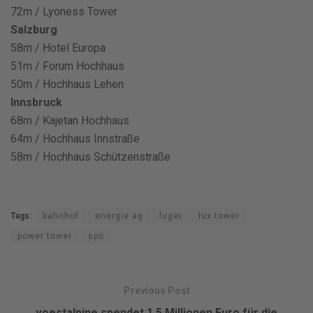
72m / Lyoness Tower
Salzburg
58m / Hotel Europa
51m / Forum Hochhaus
50m / Hochhaus Lehen
Innsbruck
68m / Kajetan Hochhaus
64m / Hochhaus Innstraße
58m / Hochhaus Schützenstraße
Tags:
bahnhof
energie ag
luger
lux tower
power tower
spö
Previous Post
voestalpine spendet 1,5 Millionen Euro für die