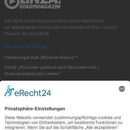
Das LINZA stadtmagazin erscheint online täglich frisch
auf
www.linza.at
und etwa alle zwei Monate als Print- und pdf-
Magazin. Wir sind LINZA!
Neueste Beiträge
Sonnensegel statt „Millionen-Bäume“?
Dörfel: „Polizisten gehören nach Oberösterreich –
Strafmündigkeit jetzt senken“
Plan: Lindbauer-Würstlstandl muss wegen S-Bahn-Trasse vom
jetzigen Standort weg
Nach Kategorie durchsuchen
Allgemein
Land
Umfrage
Events
Linz
Unterwegs
Freizeit
LINZAgschichten
VerQUERt I Satire