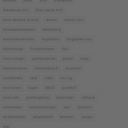
altstadt
baier
bim
blauweiss
blauweiss linz
blau weiss linz
blue danube airport
donau
donau linz
donauparkstadion
ebelsberg
eisenbahnbrücke
flughafen
flughafen linz
Flüchtlinge
forsterleitner
fpö
franz zeiger
gemeinderat
grüne
Gugl
haimbuchner
höhenrausch
kunesch
Landstraße
lask
LINZ
linz ag
linz linien
luger
NEOS
posthof
potocnik
pöstlingberg
pühringer
rathaus
remembar
schobesberger
spö
stadion
straßenbahn
tabakfabrik
wimmer
zeiger
övp