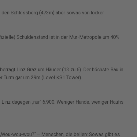
t den Schlossberg (473m) aber sowas von locker.
ffizielle) Schuldenstand ist in der Mur-Metropole um 40%
erragt Linz Graz um Häuser (13 zu 6). Der höchste Bau in
er Turm gar um 29m (Level KS1 Tower).
n Linz dagegen „nur“ 6.900. Weniger Hunde, weniger Haufis
– „Wou-wou-wou?“ – Menschen, die bellen: Sowas gibt es