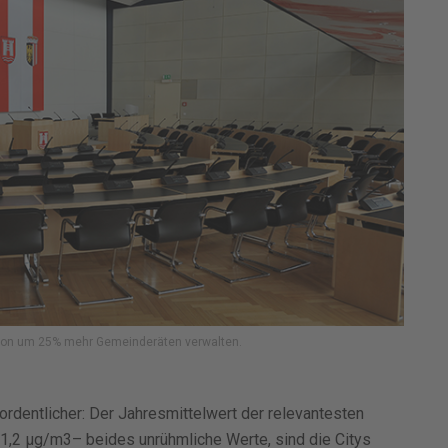
ch von um 25% mehr Gemeinderäten verwalten.
 ordentlicher: Der Jahresmittelwert der relevantesten
 51,2 μg/m3– beides unrühmliche Werte, sind die Citys