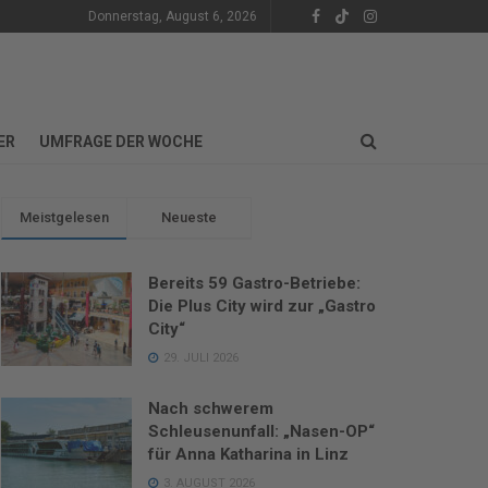
Donnerstag, August 6, 2026
ER
UMFRAGE DER WOCHE
Meistgelesen
Neueste
Bereits 59 Gastro-Betriebe:
Die Plus City wird zur „Gastro
City“
29. JULI 2026
Nach schwerem
Schleusenunfall: „Nasen-OP“
für Anna Katharina in Linz
3. AUGUST 2026