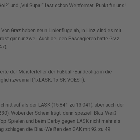
oi?“ und „Vui Supa!“ fast schon Weltformat. Punkt für uns!
 Von Graz heben neun Linienflüge ab, in Linz sind es mit
Herbst gar nur zwei. Auch bei den Passagieren hatte Graz
47).
rte der Meisterteller der Fußball-Bundesliga in die
diglich zweimal (1xLASK, 1x SK VOEST).
hnitt auf als der LASK (15.841 zu 13.041), aber auch der
230). Wobei der Schein trügt, denn speziell Blau-Weiß
 Top-Spielen und beim Derby gegen LASK nicht mehr als
ung schlagen die Blau-Weißen den GAK mit 92 zu 49