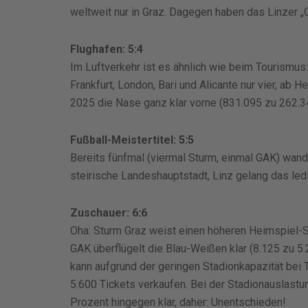
weltweit nur in Graz. Dagegen haben das Linzer „G
Flughafen: 5:4
Im Luftverkehr ist es ähnlich wie beim Tourismus:
Frankfurt, London, Bari und Alicante nur vier, ab 
2025 die Nase ganz klar vorne (831.095 zu 262.3
Fußball-Meistertitel: 5:5
Bereits fünfmal (viermal Sturm, einmal GAK) wande
steirische Landeshauptstadt, Linz gelang das le
Zuschauer: 6:6
Oha: Sturm Graz weist einen höheren Heimspiel-Sc
GAK überflügelt die Blau-Weißen klar (8.125 zu 5.
kann aufgrund der geringen Stadionkapazität bei
5.600 Tickets verkaufen. Bei der Stadionauslast
Prozent hingegen klar, daher: Unentschieden!