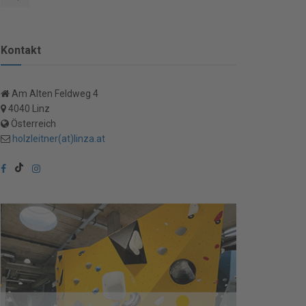
Kontakt
Am Alten Feldweg 4
4040 Linz
Österreich
holzleitner(at)linza.at