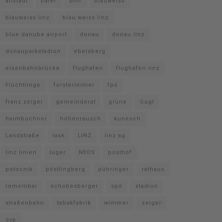
altstadt
baier
bim
blauweiss
blauweiss linz
blau weiss linz
blue danube airport
donau
donau linz
donauparkstadion
ebelsberg
eisenbahnbrücke
flughafen
flughafen linz
Flüchtlinge
forsterleitner
fpö
franz zeiger
gemeinderat
grüne
Gugl
haimbuchner
höhenrausch
kunesch
Landstraße
lask
LINZ
linz ag
linz linien
luger
NEOS
posthof
potocnik
pöstlingberg
pühringer
rathaus
remembar
schobesberger
spö
stadion
straßenbahn
tabakfabrik
wimmer
zeiger
övp