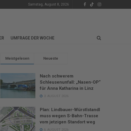
Samstag, August 8, 2026
ER
UMFRAGE DER WOCHE
Meistgelesen
Neueste
Nach schwerem
Schleusenunfall: „Nasen-OP“
für Anna Katharina in Linz
3. AUGUST 2026
Plan: Lindbauer-Würstlstandl
muss wegen S-Bahn-Trasse
vom jetzigen Standort weg
6. AUGUST 2026