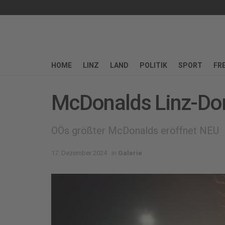
HOME
LINZ
LAND
POLITIK
SPORT
FRE
McDonalds Linz-Dor
OÖs größter McDonalds eröffnet NEU
17. Dezember 2024
in
Galerie