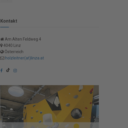
Kontakt
Am Alten Feldweg 4
4040 Linz
Österreich
holzleitner(at)linza.at