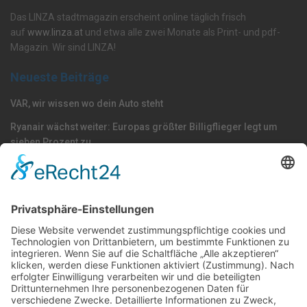
Das LINZA stadtmagazin erscheint online täglich frisch
auf
www.linza.at
und etwa alle zwei Monate als Print- und pdf-
Magazin. Wir sind LINZA!
Neueste Beiträge
VAR, wir wissen wo dein Auto steht
Ryanair wächst weiter: Europas größter Billigflieger legt um
sieben Prozent zu
Die Blau-Weißen kochen wieder mit Stahl
Nach Kategorie durchsuchen
Allgemein
Land
Umfrage
Events
Linz
Unterwegs
Freizeit
LINZAgschichten
VerQUERt I Satire
Galerie
Meinung
Wels
Klima
Politik