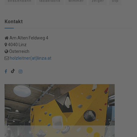
straßenbahn
tabakfabrik
wimmer
zeiger
övp
Kontakt
Am Alten Feldweg 4
4040 Linz
Österreich
holzleitner(at)linza.at