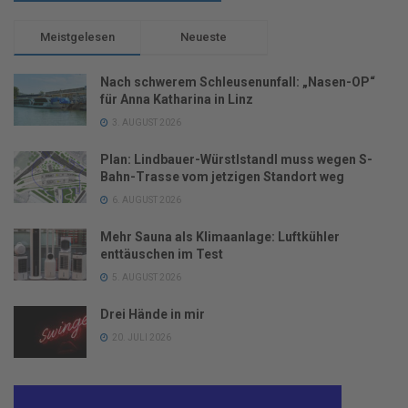
Meistgelesen
Neueste
Nach schwerem Schleusenunfall: „Nasen-OP“
für Anna Katharina in Linz
3. AUGUST 2026
Plan: Lindbauer-Würstlstandl muss wegen S-
Bahn-Trasse vom jetzigen Standort weg
6. AUGUST 2026
Mehr Sauna als Klimaanlage: Luftkühler
enttäuschen im Test
5. AUGUST 2026
Drei Hände in mir
20. JULI 2026