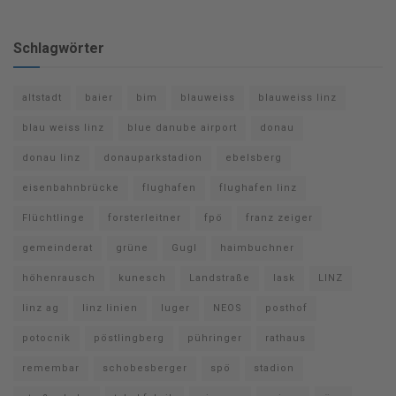
Schlagwörter
altstadt
baier
bim
blauweiss
blauweiss linz
blau weiss linz
blue danube airport
donau
donau linz
donauparkstadion
ebelsberg
eisenbahnbrücke
flughafen
flughafen linz
Flüchtlinge
forsterleitner
fpö
franz zeiger
gemeinderat
grüne
Gugl
haimbuchner
höhenrausch
kunesch
Landstraße
lask
LINZ
linz ag
linz linien
luger
NEOS
posthof
potocnik
pöstlingberg
pühringer
rathaus
remembar
schobesberger
spö
stadion