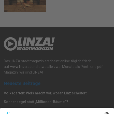
Das LINZA stadtmagazin erscheint online täglich frisch
auf
www.linza.at
und etwa alle zwei Monate als Print- und pdf-
Magazin. Wir sind LINZA!
Neueste Beiträge
Volksgarten: Wels macht vor, woran Linz scheitert
Sonnensegel statt „Millionen-Bäume“?
Dörfel: „Polizisten gehören nach Oberösterreich –