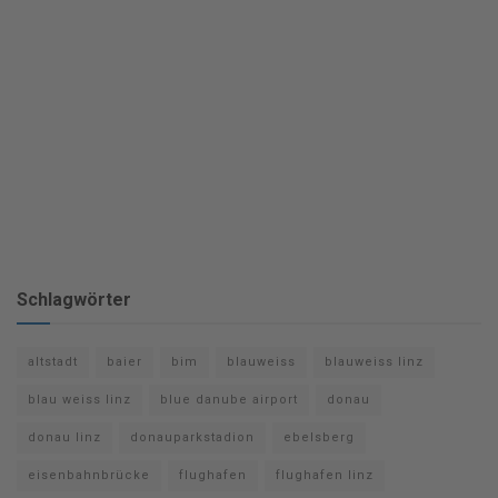
Schlagwörter
altstadt
baier
bim
blauweiss
blauweiss linz
blau weiss linz
blue danube airport
donau
donau linz
donauparkstadion
ebelsberg
eisenbahnbrücke
flughafen
flughafen linz