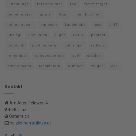
Flüchtlinge
forsterleitner
fpö
franz zeiger
gemeinderat
grüne
Gugl
haimbuchner
höhenrausch
kunesch
Landstraße
lask
LINZ
linz ag
linz linien
luger
NEOS
posthof
potocnik
pöstlingberg
pühringer
rathaus
remembar
schobesberger
spö
stadion
straßenbahn
tabakfabrik
wimmer
zeiger
övp
Kontakt
Am Alten Feldweg 4
4040 Linz
Österreich
holzleitner(at)linza.at