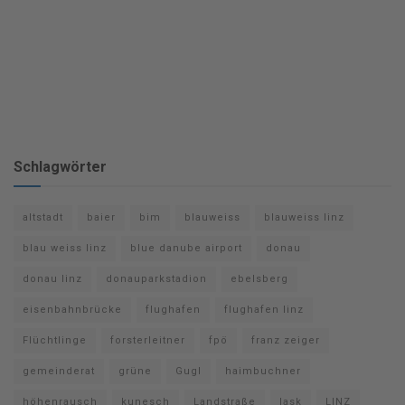
Schlagwörter
altstadt
baier
bim
blauweiss
blauweiss linz
blau weiss linz
blue danube airport
donau
donau linz
donauparkstadion
ebelsberg
eisenbahnbrücke
flughafen
flughafen linz
Flüchtlinge
forsterleitner
fpö
franz zeiger
gemeinderat
grüne
Gugl
haimbuchner
höhenrausch
kunesch
Landstraße
lask
LINZ