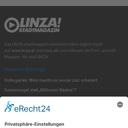
Das LINZA stadtmagazin erscheint online täglich frisch
auf
www.linza.at
und etwa alle zwei Monate als Print- und pdf-
Magazin. Wir sind LINZA!
Neueste Beiträge
Volksgarten: Wels macht vor, woran Linz scheitert
Sonnensegel statt „Millionen-Bäume“?
Dörfel: „Polizisten gehören nach Oberösterreich –
Strafmündigkeit jetzt senken“
Nach Kategorie durchsuchen