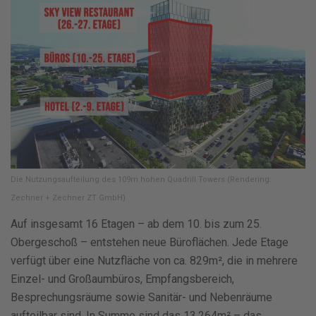
Die Nutzungsaufteilung des 109m hohen Quadrill Towers (Rendering:
Zechner + Zechner ZT GmbH)
Auf insgesamt 16 Etagen – ab dem 10. bis zum 25.
Obergeschoß – entstehen neue Büroflächen. Jede Etage
verfügt über eine Nutzfläche von ca. 829m², die in mehrere
Einzel- und Großaumbüros, Empfangsbereich,
Besprechungsräume sowie Sanitär- und Nebenräume
aufteilbar sind. In Summe sind das 13.264m² – das