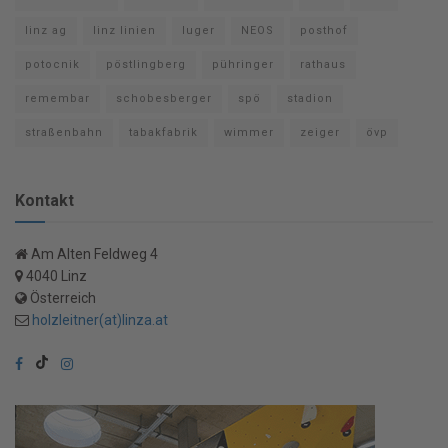
linz ag
linz linien
luger
NEOS
posthof
potocnik
pöstlingberg
pühringer
rathaus
remembar
schobesberger
spö
stadion
straßenbahn
tabakfabrik
wimmer
zeiger
övp
Kontakt
Am Alten Feldweg 4
4040 Linz
Österreich
holzleitner(at)linza.at