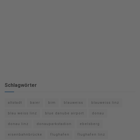
Schlagwörter
altstadt
baier
bim
blauweiss
blauweiss linz
blau weiss linz
blue danube airport
donau
donau linz
donauparkstadion
ebelsberg
eisenbahnbrücke
flughafen
flughafen linz