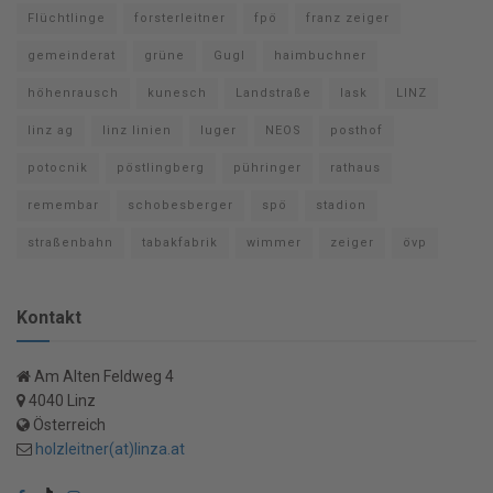
Flüchtlinge
forsterleitner
fpö
franz zeiger
gemeinderat
grüne
Gugl
haimbuchner
höhenrausch
kunesch
Landstraße
lask
LINZ
linz ag
linz linien
luger
NEOS
posthof
potocnik
pöstlingberg
pühringer
rathaus
remembar
schobesberger
spö
stadion
straßenbahn
tabakfabrik
wimmer
zeiger
övp
Kontakt
Am Alten Feldweg 4
4040 Linz
Österreich
holzleitner(at)linza.at