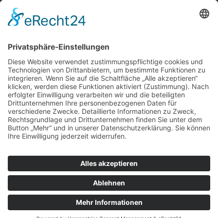
Plan: Lindbauer-Würstlstandl muss wegen S-Bahn-Trasse vom
jetzigen Standort weg
Nach Kategorie durchsuchen
Allgemein
Land
Umfrage
Events
Linz
Unterwegs
Freizeit
LINZAgschichten
VerQUERt I Satire
Galerie
Meinung
Wels
Klima
Politik
Kultur
Sport
Downloadbereich
Datenschutz
Impressum
Kontakt
© 2025 wilson holz I Wilhelm