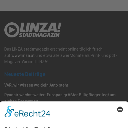
Das LINZA stadtmagazin erscheint online täglich frisch
auf
www.linza.at
und etwa alle zwei Monate als Print- und pdf-
Magazin. Wir sind LINZA!
Neueste Beiträge
VAR, wir wissen wo dein Auto steht
Ryanair wächst weiter: Europas größter Billigflieger legt um
sieben Prozent zu
Die Blau-Weißen kochen wieder mit Stahl
Nach Kategorie durchsuchen