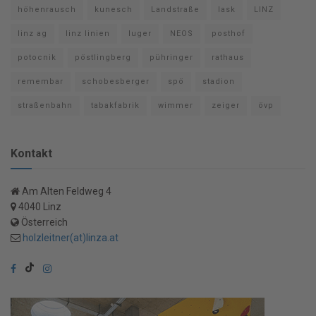
höhenrausch
kunesch
Landstraße
lask
LINZ
linz ag
linz linien
luger
NEOS
posthof
potocnik
pöstlingberg
pühringer
rathaus
remembar
schobesberger
spö
stadion
straßenbahn
tabakfabrik
wimmer
zeiger
övp
Kontakt
Am Alten Feldweg 4
4040 Linz
Österreich
holzleitner(at)linza.at