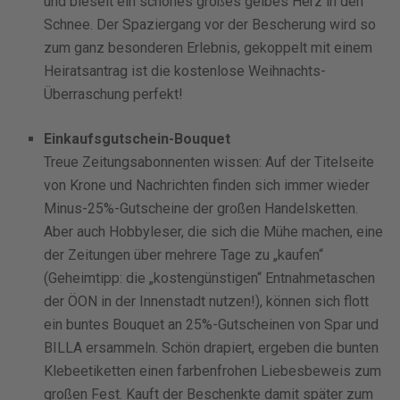
und bieselt ein schönes großes gelbes Herz in den
Schnee. Der Spaziergang vor der Bescherung wird so
zum ganz besonderen Erlebnis, gekoppelt mit einem
Heiratsantrag ist die kostenlose Weihnachts-
Überraschung perfekt!
Einkaufsgutschein-Bouquet
Treue Zeitungsabonnenten wissen: Auf der Titelseite
von Krone und Nachrichten finden sich immer wieder
Minus-25%-Gutscheine der großen Handelsketten.
Aber auch Hobbyleser, die sich die Mühe machen, eine
der Zeitungen über mehrere Tage zu „kaufen“
(Geheimtipp: die „kostengünstigen“ Entnahmetaschen
der ÖON in der Innenstadt nutzen!), können sich flott
ein buntes Bouquet an 25%-Gutscheinen von Spar und
BILLA ersammeln. Schön drapiert, ergeben die bunten
Klebeetiketten einen farbenfrohen Liebesbeweis zum
großen Fest. Kauft der Beschenkte damit später zum