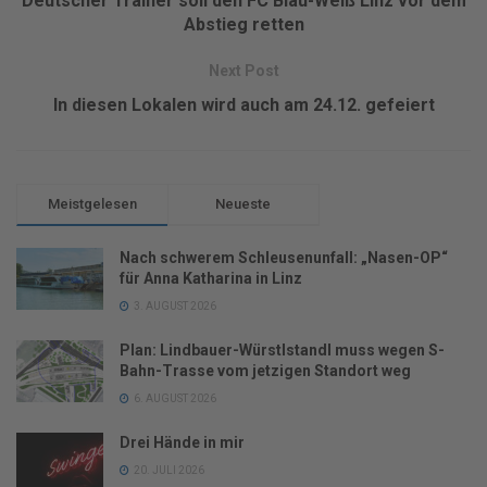
Deutscher Trainer soll den FC Blau-Weiß Linz vor dem
Abstieg retten
Next Post
In diesen Lokalen wird auch am 24.12. gefeiert
Meistgelesen
Neueste
Nach schwerem Schleusenunfall: „Nasen-OP“
für Anna Katharina in Linz
3. AUGUST 2026
Plan: Lindbauer-Würstlstandl muss wegen S-
Bahn-Trasse vom jetzigen Standort weg
6. AUGUST 2026
Drei Hände in mir
20. JULI 2026