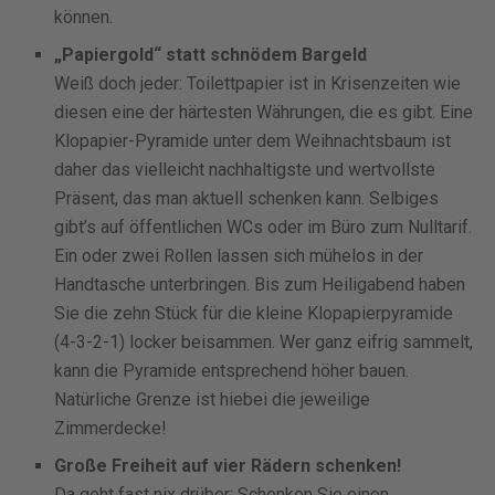
können.
„Papiergold“
statt schnödem Bargeld
Weiß doch jeder: Toilettpapier ist in Krisenzeiten wie
diesen eine der härtesten Währungen, die es gibt. Eine
Klopapier-Pyramide unter dem Weihnachtsbaum ist
daher das vielleicht nachhaltigste und wertvollste
Präsent, das man aktuell schenken kann. Selbiges
gibt’s auf öffentlichen WCs oder im Büro zum Nulltarif.
Ein oder zwei Rollen lassen sich mühelos in der
Handtasche unterbringen. Bis zum Heiligabend haben
Sie die zehn Stück für die kleine Klopapierpyramide
(4-3-2-1) locker beisammen. Wer ganz eifrig sammelt,
kann die Pyramide entsprechend höher bauen.
Natürliche Grenze ist hiebei die jeweilige
Zimmerdecke!
Große Freiheit auf vier Rädern schenken!
Da geht fast nix drüber: Schenken Sie einen