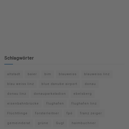
Schlagwörter
altstadt
baier
bim
blauweiss
blauweiss linz
blau weiss linz
blue danube airport
donau
donau linz
donauparkstadion
ebelsberg
eisenbahnbrücke
flughafen
flughafen linz
Flüchtlinge
forsterleitner
fpö
franz zeiger
gemeinderat
grüne
Gugl
haimbuchner