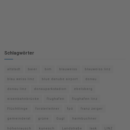
Schlagwörter
altstadt
baier
bim
blauweiss
blauweiss linz
blau weiss linz
blue danube airport
donau
donau linz
donauparkstadion
ebelsberg
eisenbahnbrücke
flughafen
flughafen linz
Flüchtlinge
forsterleitner
fpö
franz zeiger
gemeinderat
grüne
Gugl
haimbuchner
höhenrausch
kunesch
Landstraße
lask
LINZ