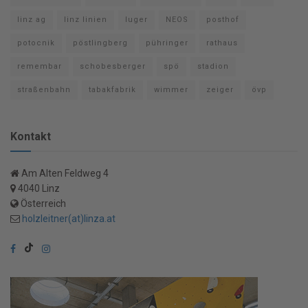
linz ag
linz linien
luger
NEOS
posthof
potocnik
pöstlingberg
pühringer
rathaus
remembar
schobesberger
spö
stadion
straßenbahn
tabakfabrik
wimmer
zeiger
övp
Kontakt
Am Alten Feldweg 4
4040 Linz
Österreich
holzleitner(at)linza.at