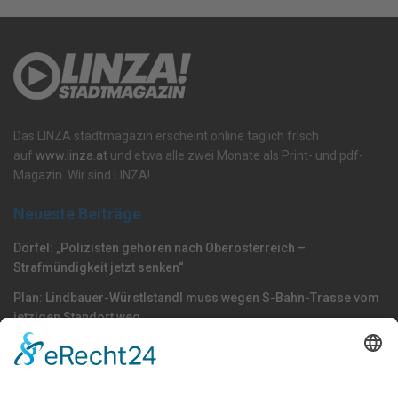
Das LINZA stadtmagazin erscheint online täglich frisch
auf
www.linza.at
und etwa alle zwei Monate als Print- und pdf-
Magazin. Wir sind LINZA!
Neueste Beiträge
Dörfel: „Polizisten gehören nach Oberösterreich –
Strafmündigkeit jetzt senken“
Plan: Lindbauer-Würstlstandl muss wegen S-Bahn-Trasse vom
jetzigen Standort weg
Mehr Sauna als Klimaanlage: Luftkühler enttäuschen im Test
Nach Kategorie durchsuchen