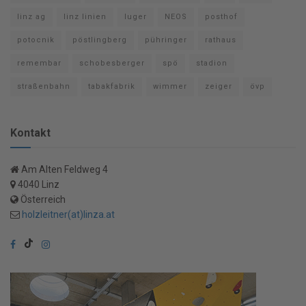
linz ag
linz linien
luger
NEOS
posthof
potocnik
pöstlingberg
pühringer
rathaus
remembar
schobesberger
spö
stadion
straßenbahn
tabakfabrik
wimmer
zeiger
övp
Kontakt
Am Alten Feldweg 4
4040 Linz
Österreich
holzleitner(at)linza.at