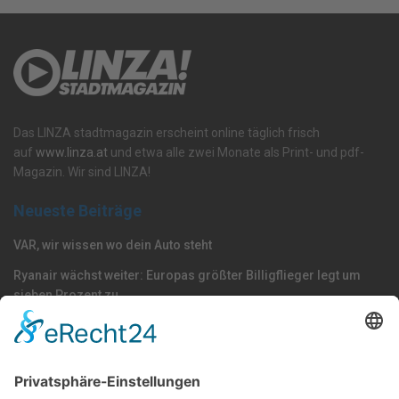
Das LINZA stadtmagazin erscheint online täglich frisch
auf
www.linza.at
und etwa alle zwei Monate als Print- und pdf-
Magazin. Wir sind LINZA!
Neueste Beiträge
VAR, wir wissen wo dein Auto steht
Ryanair wächst weiter: Europas größter Billigflieger legt um
sieben Prozent zu
Die Blau-Weißen kochen wieder mit Stahl
Nach Kategorie durchsuchen
Allgemein
Land
Umfrage