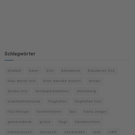
Schlagwörter
altstadt
baier
bim
blauweiss
blauweiss linz
blau weiss linz
blue danube airport
donau
donau linz
donauparkstadion
ebelsberg
eisenbahnbrücke
flughafen
flughafen linz
Flüchtlinge
forsterleitner
fpö
franz zeiger
gemeinderat
grüne
Gugl
haimbuchner
höhenrausch
kunesch
Landstraße
lask
LINZ