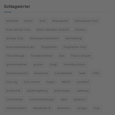
Schlagwörter
altstadt
baier
bim
blauweiss
blauweiss linz
blau weiss linz
blue danube airport
donau
donau linz
donauparkstadion
ebelsberg
eisenbahnbrücke
flughafen
flughafen linz
Flüchtlinge
forsterleitner
fpö
franz zeiger
gemeinderat
grüne
Gugl
haimbuchner
höhenrausch
kunesch
Landstraße
lask
LINZ
linz ag
linz linien
luger
NEOS
posthof
potocnik
pöstlingberg
pühringer
rathaus
remembar
schobesberger
spö
stadion
straßenbahn
tabakfabrik
wimmer
zeiger
övp