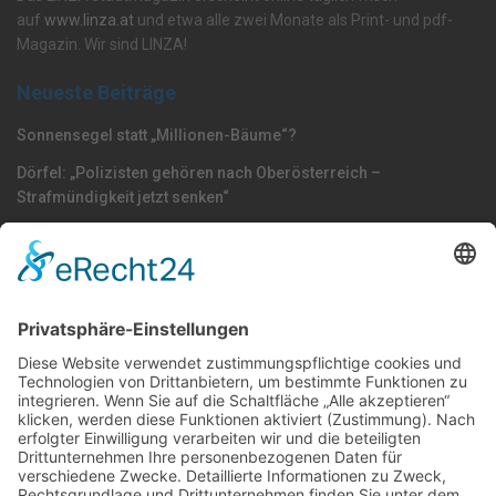
auf
www.linza.at
und etwa alle zwei Monate als Print- und pdf-
Magazin. Wir sind LINZA!
Neueste Beiträge
Sonnensegel statt „Millionen-Bäume“?
Dörfel: „Polizisten gehören nach Oberösterreich –
Strafmündigkeit jetzt senken“
Plan: Lindbauer-Würstlstandl muss wegen S-Bahn-Trasse vom
jetzigen Standort weg
Nach Kategorie durchsuchen
Allgemein
Land
Umfrage
Events
Linz
Unterwegs
Freizeit
LINZAgschichten
VerQUERt I Satire
Galerie
Meinung
Wels
Klima
Politik
Kultur
Sport