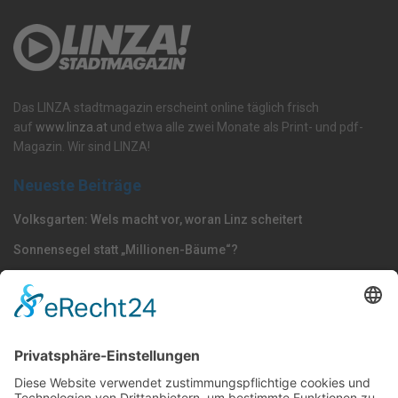
Das LINZA stadtmagazin erscheint online täglich frisch
auf
www.linza.at
und etwa alle zwei Monate als Print- und pdf-
Magazin. Wir sind LINZA!
Neueste Beiträge
Volksgarten: Wels macht vor, woran Linz scheitert
Sonnensegel statt „Millionen-Bäume“?
Dörfel: „Polizisten gehören nach Oberösterreich –
Strafmündigkeit jetzt senken“
Nach Kategorie durchsuchen
Allgemein
Land
Umfrage
Events
Linz
Unterwegs