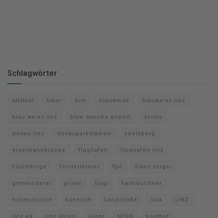
Schlagwörter
altstadt
baier
bim
blauweiss
blauweiss linz
blau weiss linz
blue danube airport
donau
donau linz
donauparkstadion
ebelsberg
eisenbahnbrücke
flughafen
flughafen linz
Flüchtlinge
forsterleitner
fpö
franz zeiger
gemeinderat
grüne
Gugl
haimbuchner
höhenrausch
kunesch
Landstraße
lask
LINZ
linz ag
linz linien
luger
NEOS
posthof