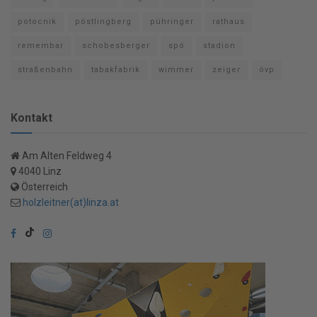
potocnik
pöstlingberg
pühringer
rathaus
remembar
schobesberger
spö
stadion
straßenbahn
tabakfabrik
wimmer
zeiger
övp
Kontakt
Am Alten Feldweg 4
4040 Linz
Österreich
holzleitner(at)linza.at