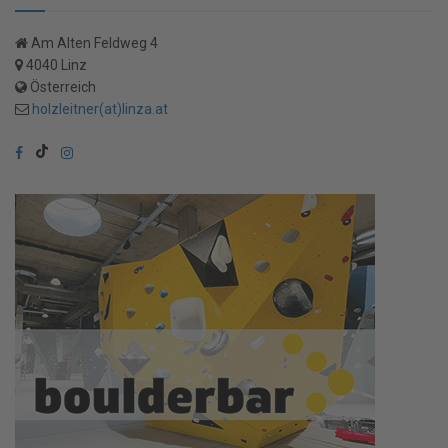
Am Alten Feldweg 4
4040 Linz
Österreich
holzleitner(at)linza.at