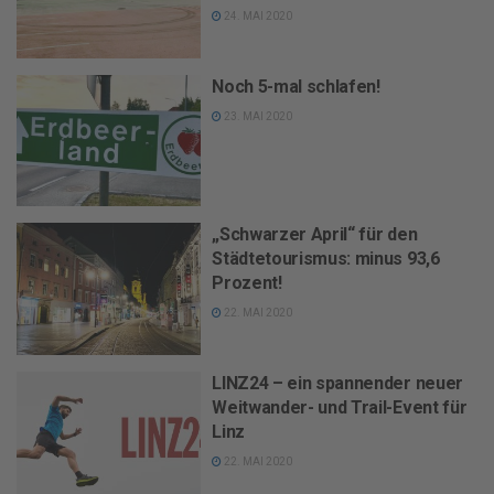
24. MAI 2020
Noch 5-mal schlafen!
23. MAI 2020
„Schwarzer April“ für den
Städtetourismus: minus 93,6
Prozent!
22. MAI 2020
LINZ24 – ein spannender neuer
Weitwander- und Trail-Event für
Linz
22. MAI 2020