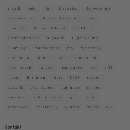
altstadt
baier
bim
blauweiss
blauweiss linz
blau weiss linz
blue danube airport
donau
donau linz
donauparkstadion
ebelsberg
eisenbahnbrücke
flughafen
flughafen linz
Flüchtlinge
forsterleitner
fpö
franz zeiger
gemeinderat
grüne
Gugl
haimbuchner
höhenrausch
kunesch
Landstraße
lask
LINZ
linz ag
linz linien
luger
NEOS
posthof
potocnik
pöstlingberg
pühringer
rathaus
remembar
schobesberger
spö
stadion
straßenbahn
tabakfabrik
wimmer
zeiger
övp
Kontakt