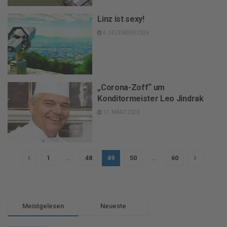
Linz ist sexy!
6. DEZEMBER 2024
„Corona-Zoff“ um
Konditormeister Leo Jindrak
17. MÄRZ 2020
1
…
48
49
50
…
60
Meistgelesen
Neueste