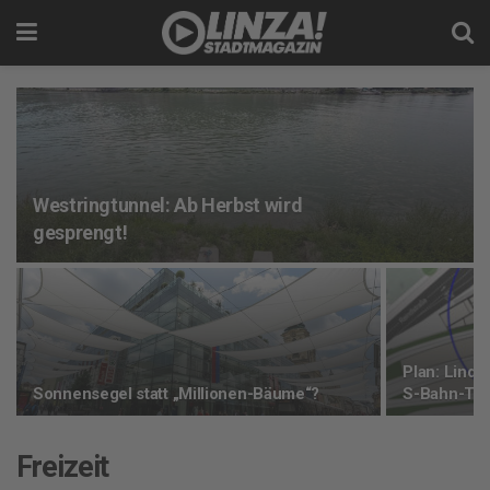
Westringtunnel: Ab Herbst wird
gesprengt!
Plan: Lind
Sonnensegel statt „Millionen-Bäume“?
S-Bahn-Tra
Freizeit