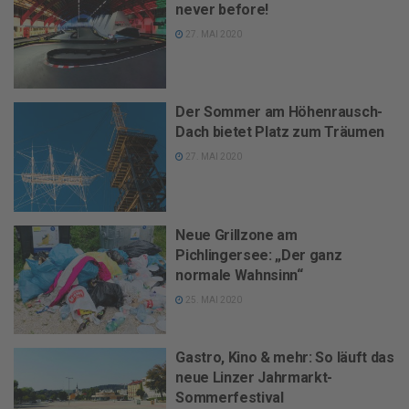
never before!
27. MAI 2020
Der Sommer am Höhenrausch-
Dach bietet Platz zum Träumen
27. MAI 2020
Neue Grillzone am
Pichlingersee: „Der ganz
normale Wahnsinn“
25. MAI 2020
Gastro, Kino & mehr: So läuft das
neue Linzer Jahrmarkt-
Sommerfestival