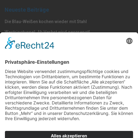
Neueste Beiträge
Die Blau-Weißen kochen wieder mit Stahl
Westringtunnel: Ab Herbst wird gesprengt!
Volksgarten: Wels macht vor, woran Linz scheitert
Nach Kategorie durchsuchen
Allgemein
Land
Umfrage
Events
Linz
Unterwegs
Freizeit
LINZAgschichten
VerQUERt I Satire
Galerie
Meinung
Wels
Klima
Politik
Kultur
Sport