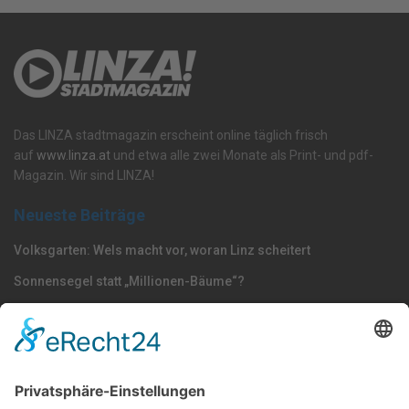
Das LINZA stadtmagazin erscheint online täglich frisch
auf
www.linza.at
und etwa alle zwei Monate als Print- und pdf-
Magazin. Wir sind LINZA!
Neueste Beiträge
Volksgarten: Wels macht vor, woran Linz scheitert
Sonnensegel statt „Millionen-Bäume“?
Dörfel: „Polizisten gehören nach Oberösterreich –
Strafmündigkeit jetzt senken“
Nach Kategorie durchsuchen
Allgemein
Land
Umfrage