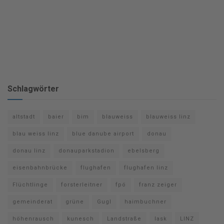
Schlagwörter
altstadt
baier
bim
blauweiss
blauweiss linz
blau weiss linz
blue danube airport
donau
donau linz
donauparkstadion
ebelsberg
eisenbahnbrücke
flughafen
flughafen linz
Flüchtlinge
forsterleitner
fpö
franz zeiger
gemeinderat
grüne
Gugl
haimbuchner
höhenrausch
kunesch
Landstraße
lask
LINZ