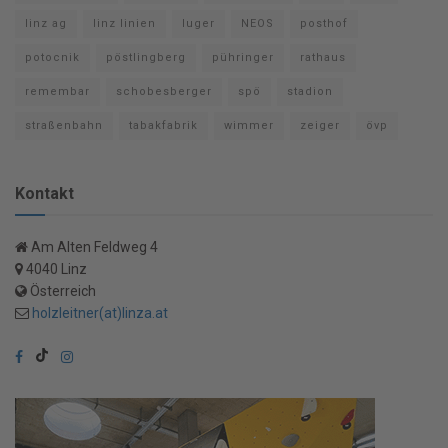
linz ag
linz linien
luger
NEOS
posthof
potocnik
pöstlingberg
pühringer
rathaus
remembar
schobesberger
spö
stadion
straßenbahn
tabakfabrik
wimmer
zeiger
övp
Kontakt
Am Alten Feldweg 4
4040 Linz
Österreich
holzleitner(at)linza.at