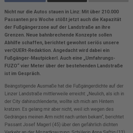
Nicht nur die Autos stauen in Linz: Mit über 210.000
Passanten pro Woche stößt jetzt auch die Kapazität
der Fußgängerzone auf der Landstraße an ihre
Grenzen. Neue bahnbrechende Konzepte sollen
Abhilfe schaffen, berichtet gewohnt seriös unsere
verQUERt-Redaktion. Angedacht wird dabei ein
Fußgänger-Mautpickerl. Auch eine „Umfahrungs-
FUZO“ vier Meter über der bestehenden Landstraße
ist im Gespräch.
Beängstigende Ausmaße hat die Fußgängerdichte auf der
Linzer Landstraße mittlerweile erreicht: „Neulich, als ich in
der City dahinschlenderte, wollte ich mich am Hintern
kratzen. Es gelang mir aber nicht, weil ich wegen des
Gedränges meinen Arm nicht nach unten bekam“, berichtet
Passant Josef Magerl (45) über den gefährlich dichten
Verkehr an der Mozartkreuzung. Schülerin Anna Saftig (13)