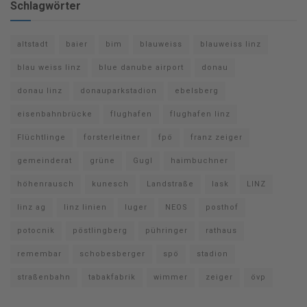
Schlagwörter
altstadt
baier
bim
blauweiss
blauweiss linz
blau weiss linz
blue danube airport
donau
donau linz
donauparkstadion
ebelsberg
eisenbahnbrücke
flughafen
flughafen linz
Flüchtlinge
forsterleitner
fpö
franz zeiger
gemeinderat
grüne
Gugl
haimbuchner
höhenrausch
kunesch
Landstraße
lask
LINZ
linz ag
linz linien
luger
NEOS
posthof
potocnik
pöstlingberg
pühringer
rathaus
remembar
schobesberger
spö
stadion
straßenbahn
tabakfabrik
wimmer
zeiger
övp