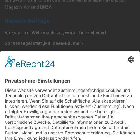
auf
www.linza.at
und etwa alle zwei Monate als Print- und pdf-
Magazin. Wir sind LINZA!
Neueste Beiträge
Volksgarten: Wels macht vor, woran Linz scheitert
Sonnensegel statt „Millionen-Bäume“?
Dörfel: „Polizisten gehören nach Oberösterreich –
Strafmündigkeit jetzt senken“
Nach Kategorie durchsuchen
Allgemein
Land
Umfrage
Events
Linz
Unterwegs
Freizeit
LINZAgschichten
VerQUERt I Satire
Galerie
Meinung
Wels
Klima
Politik
Kultur
Sport