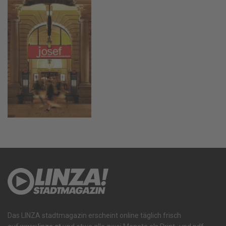
Das LINZA stadtmagazin erscheint online täglich frisch