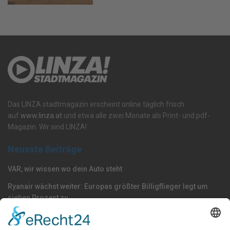
Das LINZA stadtmagazin erscheint online täglich frisch
auf
www.linza.at
und etwa alle zwei Monate als Print- und pdf-
Magazin. Wir sind LINZA!
Neueste Beiträge
VAR, wir wissen wo dein Auto steht
Ryanair wächst weiter: Europas größter Billigflieger legt um
sieben Prozent zu
Die Blau-Weißen kochen wieder mit Stahl