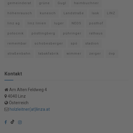
gemeinderat
grüne
Gugl
haimbuchner
höhenrausch
kunesch
Landstraße
lask
LINZ
linz ag
linz linien
luger
NEOS
posthof
potocnik
pöstlingberg
pühringer
rathaus
remembar
schobesberger
spö
stadion
straßenbahn
tabakfabrik
wimmer
zeiger
övp
Kontakt
Am Alten Feldweg 4
4040 Linz
Österreich
holzleitner(at)linza.at