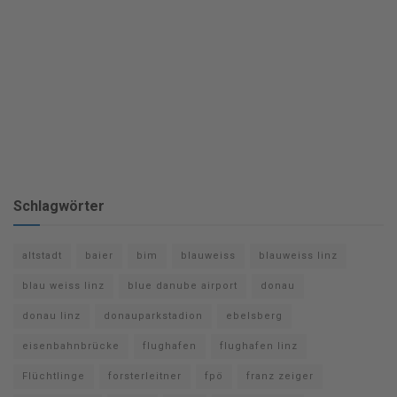
Schlagwörter
altstadt
baier
bim
blauweiss
blauweiss linz
blau weiss linz
blue danube airport
donau
donau linz
donauparkstadion
ebelsberg
eisenbahnbrücke
flughafen
flughafen linz
Flüchtlinge
forsterleitner
fpö
franz zeiger