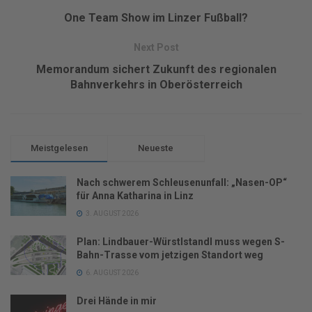
One Team Show im Linzer Fußball?
Next Post
Memorandum sichert Zukunft des regionalen
Bahnverkehrs in Oberösterreich
Meistgelesen
Neueste
Nach schwerem Schleusenunfall: „Nasen-OP“
für Anna Katharina in Linz
3. AUGUST 2026
Plan: Lindbauer-Würstlstandl muss wegen S-
Bahn-Trasse vom jetzigen Standort weg
6. AUGUST 2026
Drei Hände in mir