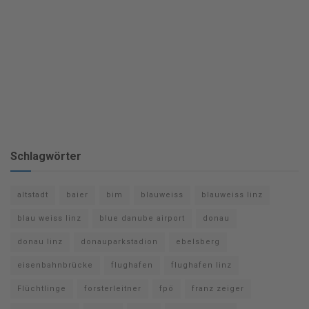
Schlagwörter
altstadt
baier
bim
blauweiss
blauweiss linz
blau weiss linz
blue danube airport
donau
donau linz
donauparkstadion
ebelsberg
eisenbahnbrücke
flughafen
flughafen linz
Flüchtlinge
forsterleitner
fpö
franz zeiger