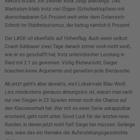
Rekord erzielt. Ein zweiter Blick zeigt allerdings: Das
Wachstum blieb trotz viel (Eigen-)Schulterklopferei mit
überschaubaren 0,6 Prozent weit unter dem Österreich-
Schnitt Im Städtetourismus, der betrug nämlich 6 Prozent.
Der LASK ist ebenfalls auf Höhenflug. Auch wenn selbst
Coach Kühbauer zwei Tage danach immer noch nicht weiß,
wie er es geschafft hat, trotz unterirdischer Leistung in
Ried mit 2:1 zu gewinnen. Völlig Blutwurscht, Sieger
brauchen keine Argumente und genießen jede Bierdusche.
Ab jetzt geht’s aber abwärts, weil Lokalrivale Blau-Weiß
Linz mindestens genauso ahnungslos ist, warum man nach
nur vier Siegen in 23 Spielen immer noch die Chance auf
den Klassenerhalt hat. Wer mit so einer Serie unkapputbar
erscheint, geht nicht unter. Good Luck für die letzten neun
Runden, in denen jetzt wohl fünf Siege her müssen. Gelänge
das, wäre das ein Remake der Auferstehungsgeschichte