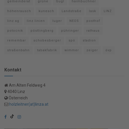
gemeinderat
grüne
Gugl
haimbuchner
höhenrausch
kunesch
Landstraße
lask
LINZ
linz ag
linz linien
luger
NEOS
posthof
potocnik
pöstlingberg
pühringer
rathaus
remembar
schobesberger
spö
stadion
straßenbahn
tabakfabrik
wimmer
zeiger
övp
Kontakt
Am Alten Feldweg 4
4040 Linz
Österreich
holzleitner(at)linza.at