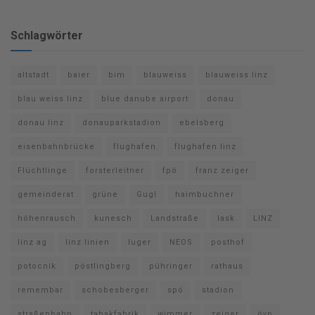
Schlagwörter
altstadt
baier
bim
blauweiss
blauweiss linz
blau weiss linz
blue danube airport
donau
donau linz
donauparkstadion
ebelsberg
eisenbahnbrücke
flughafen
flughafen linz
Flüchtlinge
forsterleitner
fpö
franz zeiger
gemeinderat
grüne
Gugl
haimbuchner
höhenrausch
kunesch
Landstraße
lask
LINZ
linz ag
linz linien
luger
NEOS
posthof
potocnik
pöstlingberg
pühringer
rathaus
remembar
schobesberger
spö
stadion
straßenbahn
tabakfabrik
wimmer
zeiger
övp