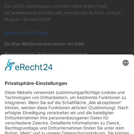
Das LINZA stadtmagazin erscheint online täglich frisch
auf
www.linza.at
und etwa alle zwei Monate als Print- und pdf-
Magazin. Wir sind LINZA!
Neueste Beiträge
Die Blau-Weißen kochen wieder mit Stahl
Westringtunnel: Ab Herbst wird gesprengt!
Volksgarten: Wels macht vor, woran Linz scheitert
Nach Kategorie durchsuchen
Allgemein
Land
Umfrage
Events
Linz
Unterwegs
Freizeit
LINZAgschichten
VerQUERt I Satire
Galerie
Meinung
Wels
Klima
Politik
Kultur
Sport