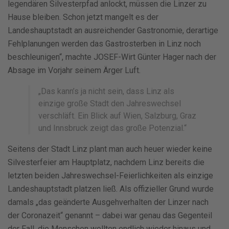
legendären Silvesterpfad anlockt, müssen die Linzer zu
Hause bleiben. Schon jetzt mangelt es der
Landeshauptstadt an ausreichender Gastronomie, derartige
Fehlplanungen werden das Gastrosterben in Linz noch
beschleunigen“, machte JOSEF-Wirt Günter Hager nach der
Absage im Vorjahr seinem Ärger Luft.
„Das kann’s ja nicht sein, dass Linz als
einzige große Stadt den Jahreswechsel
verschläft. Ein Blick auf Wien, Salzburg, Graz
und Innsbruck zeigt das große Potenzial.“
Seitens der Stadt Linz plant man auch heuer wieder keine
Silvesterfeier am Hauptplatz, nachdem Linz bereits die
letzten beiden Jahreswechsel-Feierlichkeiten als einzige
Landeshauptstadt platzen ließ. Als offizieller Grund wurde
damals „das geänderte Ausgehverhalten der Linzer nach
der Coronazeit“ genannt – dabei war genau das Gegenteil
der Fall, die Menschen wollten endlich wieder hinaus und