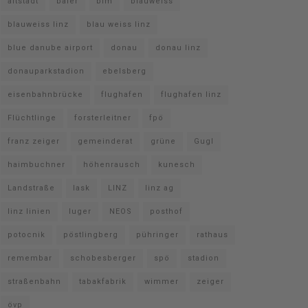
altstadt
baier
bim
blauweiss
blauweiss linz
blau weiss linz
blue danube airport
donau
donau linz
donauparkstadion
ebelsberg
eisenbahnbrücke
flughafen
flughafen linz
Flüchtlinge
forsterleitner
fpö
franz zeiger
gemeinderat
grüne
Gugl
haimbuchner
höhenrausch
kunesch
Landstraße
lask
LINZ
linz ag
linz linien
luger
NEOS
posthof
potocnik
pöstlingberg
pühringer
rathaus
remembar
schobesberger
spö
stadion
straßenbahn
tabakfabrik
wimmer
zeiger
övp