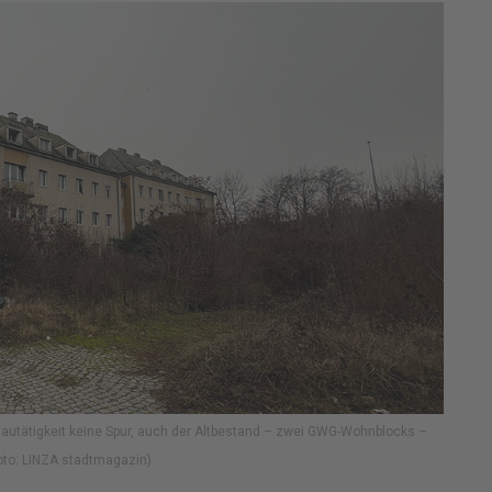
autätigkeit keine Spur, auch der Altbestand – zwei GWG-Wohnblocks –
Foto: LINZA stadtmagazin)