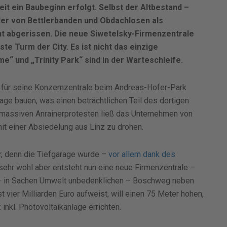
eit ein Baubeginn erfolgt. Selbst der Altbestand –
er von Bettlerbanden und Obdachlosen als
t abgerissen. Die neue Siwetelsky-Firmenzentrale
te Turm der City. Es ist nicht das einzige
e“ und „Trinity Park“ sind in der Warteschleife.
 für seine Konzernzentrale beim Andreas-Hofer-Park
rage bauen, was einen beträchtlichen Teil des dortigen
massiven Anrainerprotesten ließ das Unternehmen von
it einer Absiedelung aus Linz zu drohen.
r, denn die Tiefgarage wurde –
vor allem dank des
 sehr wohl aber entsteht nun eine neue Firmenzentrale –
am – in Sachen Umwelt unbedenklichen – Boschweg neben
 vier Milliarden Euro aufweist, will einen 75 Meter hohen,
nkl. Photovoltaikanlage errichten.