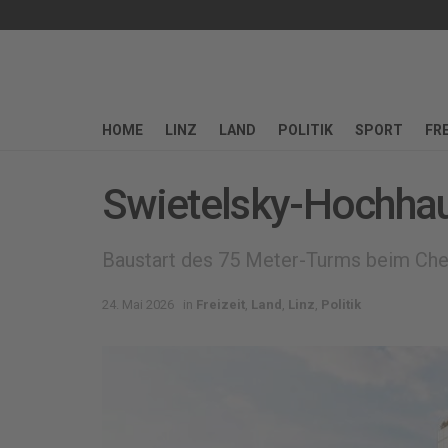
HOME
LINZ
LAND
POLITIK
SPORT
FRE
Swietelsky-Hochhaus
Baustart des 75 Meter-Turms beim Che
24. Mai 2026
in
Freizeit
,
Land
,
Linz
,
Politik