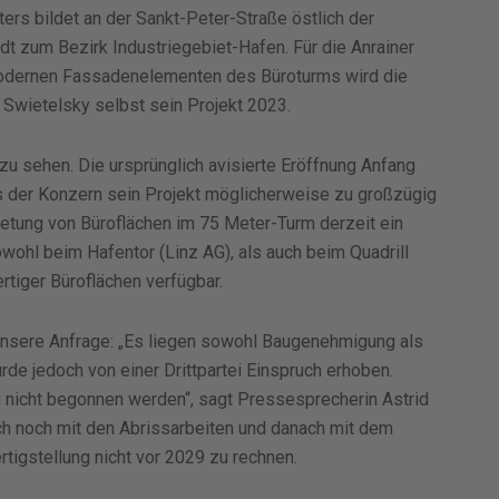
rs bildet an der Sankt-Peter-Straße östlich der
t zum Bezirk Industriegebiet-Hafen. Für die Anrainer
modernen Fassadenelementen des Büroturms wird die
Swietelsky selbst sein Projekt 2023.
zu sehen. Die ursprünglich avisierte Eröffnung Anfang
ss der Konzern sein Projekt möglicherweise zu großzügig
ietung von Büroflächen im 75 Meter-Turm derzeit ein
wohl beim Hafentor (Linz AG), als auch beim Quadrill
rtiger Büroflächen verfügbar.
nsere Anfrage: „Es liegen sowohl Baugenehmigung als
de jedoch von einer Drittpartei Einspruch erhoben.
au nicht begonnen werden“, sagt Pressesprecherin Astrid
och noch mit den Abrissarbeiten und danach mit dem
rtigstellung nicht vor 2029 zu rechnen.