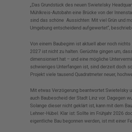
„Das Grundstück des neuen Swietelsky Headquarte
Mühlkreis-Autobahn eine Brücke von der Innenstad
sind das schöne Aussichten: Mit viel Grün und 
Umgebung entscheidend aufgewertet“, beschrieb 
Von einem Baubeginn ist aktuell aber noch nichts 
2027 ist nicht zu halten. Gerüchte gingen um, da
dimensioniert hat – und eine mögliche Unterverm
schwieriges Unterfangen ist, sind derzeit doch so
Projekt viele tausend Quadratmeter neuer, hochwe
Mit etwas Verzögerung beantwortet Swietelsky u
auch Baubescheid der Stadt Linz vor. Dagegen wur
Solange dieser nicht geklärt ist, kann mit dem B
Lehner-Hübel. Klar ist: Sollte im Frühjahr 2026 d
eigentliche Bau begonnen werden, ist mit einer Fe