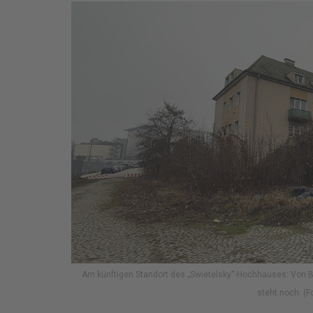
Am künftigen Standort des „Swietelsky“-Hochhauses: Von B
steht noch. (