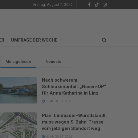
Freitag, August 7, 2026
ER
UMFRAGE DER WOCHE
Meistgelesen
Neueste
Nach schwerem
Schleusenunfall: „Nasen-OP“
für Anna Katharina in Linz
3. AUGUST 2026
Plan: Lindbauer-Würstlstandl
muss wegen S-Bahn-Trasse
vom jetzigen Standort weg
6. AUGUST 2026