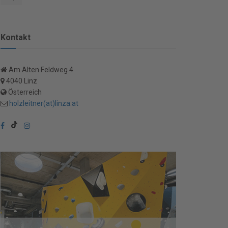
Kontakt
Am Alten Feldweg 4
4040 Linz
Österreich
holzleitner(at)linza.at