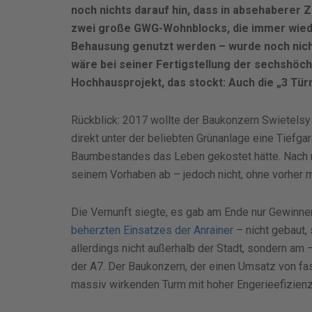
noch nichts darauf hin, dass in absehaberer Z
zwei große GWG-Wohnblocks, die immer wied
Behausung genutzt werden – wurde noch nich
wäre bei seiner Fertigstellung der sechshöchs
Hochhausprojekt, das stockt: Auch die „3 Türm
Rückblick: 2017 wollte der Baukonzern Swietelsy
direkt unter der beliebten Grünanlage eine Tiefga
Baumbestandes das Leben gekostet hätte. Nach 
seinem Vorhaben ab – jedoch nicht, ohne vorher m
Die Vernunft siegte, es gab am Ende nur Gewinne
beherzten Einsatzes der Anrainer
– nicht gebaut,
allerdings nicht außerhalb der Stadt, sondern 
der A7. Der Baukonzern, der einen Umsatz von fast
massiv wirkenden Turm mit hoher Engerieefizienz i