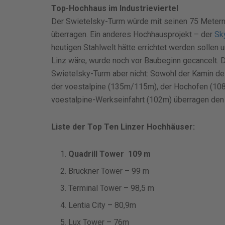
Top-Hochhaus im Industrieviertel
Der Swietelsky-Turm würde mit seinen 75 Metern 
überragen. Ein anderes Hochhausprojekt – der
Sk
heutigen Stahlwelt hätte errichtet werden sollen
Linz wäre, wurde noch vor Baubeginn gecancelt. D
Swietelsky-Turm aber nicht: Sowohl der Kamin de
der voestalpine (135m/115m), der Hochofen (10
voestalpine-Werkseinfahrt (102m) überragen den
Liste der Top Ten Linzer Hochhäuser:
Quadrill Tower 109 m
Bruckner Tower – 99 m
Terminal Tower – 98,5 m
Lentia City – 80,9m
Lux Tower – 76m