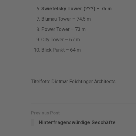
Swietelsky Tower (???) – 75 m
Blumau Tower – 74,5 m
Power Tower – 73 m
City Tower – 67 m
Blick.Punkt – 64 m
Titelfoto: Dietmar Feichtinger Architects
Previous Post
Hinterfragenswürdige Geschäfte