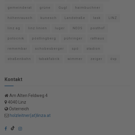
gemeinderat
grüne
Gugl
haimbuchner
höhenrausch
kunesch
Landstraße
lask
LINZ
linz ag
linz linien
luger
NEOS
posthof
potocnik
pöstlingberg
pühringer
rathaus
remembar
schobesberger
spö
stadion
straßenbahn
tabakfabrik
wimmer
zeiger
övp
Kontakt
Am Alten Feldweg 4
4040 Linz
Österreich
holzleitner(at)linza.at