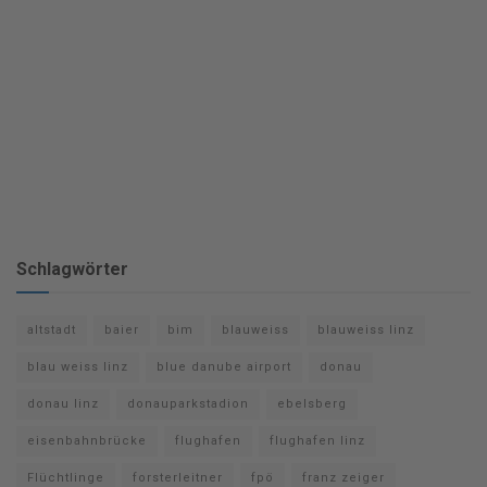
Schlagwörter
altstadt
baier
bim
blauweiss
blauweiss linz
blau weiss linz
blue danube airport
donau
donau linz
donauparkstadion
ebelsberg
eisenbahnbrücke
flughafen
flughafen linz
Flüchtlinge
forsterleitner
fpö
franz zeiger