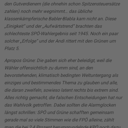
den Gutverdienern (die ohnehin schon Spitzensteuersätze
zahlen) noch mehr wegnimmt… das übliche
klassenkämpferische Babler-Blabla kam nicht an. Diese
„Einigkeit“ und der „Aufwärtstrend“ brachten das
schlechteste SPÖ-Wahlergebnis seit 1945. Noch ein paar
solcher „Erfolge“ und der Andi rittert mit den Grünen um
Platz 5.
Apropos Grüne: Die gaben sich eher beleidigt, weil die
Wähler offensichtlich zu dumm sind, an den
bevorstehenden, klimatisch bedingten Weltuntergang als
einziges und bestimmendes Thema zu glauben und alle,
die daran zweifeln, sowieso latent rechts bis extrem sind.
Alles richtig gemacht, die falschen Entscheidungen hat nur
das Wahlvolk getroffen. Dabei sollten die Alarmglocken
längst schrillen: SPÖ und Grüne schafften gemeinsam
gerade mal so viele Stimmen wie die FPÖ alleine, zählt
man die bei 2,4 Prozent herumgrundelnde KPÖ noch dazu,