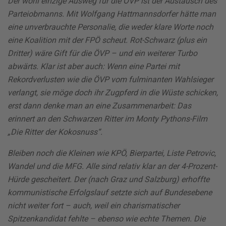
Der wohl einzige Ausweg für die ÖVP ist der Austausch des
Parteiobmanns. Mit Wolfgang Hattmannsdorfer hätte man
eine unverbrauchte Personalie, die weder klare Worte noch
eine Koalition mit der FPÖ scheut. Rot-Schwarz (plus ein
Dritter) wäre Gift für die ÖVP – und ein weiterer Turbo
abwärts. Klar ist aber auch: Wenn eine Partei mit
Rekordverlusten wie die ÖVP vom fulminanten Wahlsieger
verlangt, sie möge doch ihr Zugpferd in die Wüste schicken,
erst dann denke man an eine Zusammenarbeit: Das
erinnert an den Schwarzen Ritter im Monty Pythons-Film
„Die Ritter der Kokosnuss“.
Bleiben noch die Kleinen wie KPÖ, Bierpartei, Liste Petrovic,
Wandel und die MFG. Alle sind relativ klar an der 4-Prozent-
Hürde gescheitert. Der (nach Graz und Salzburg) erhoffte
kommunistische Erfolgslauf setzte sich auf Bundesebene
nicht weiter fort – auch, weil ein charismatischer
Spitzenkandidat fehlte – ebenso wie echte Themen. Die