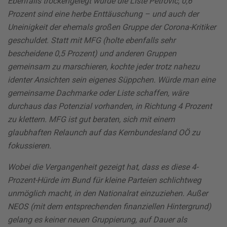
Ebenfalls trockengelegt wurde die Liste Petrovic, 0,6
Prozent sind eine herbe Enttäuschung – und auch der
Uneinigkeit der ehemals großen Gruppe der Corona-Kritiker
geschuldet. Statt mit MFG (holte ebenfalls sehr
bescheidene 0,5 Prozent) und anderen Gruppen
gemeinsam zu marschieren, kochte jeder trotz nahezu
identer Ansichten sein eigenes Süppchen. Würde man eine
gemeinsame Dachmarke oder Liste schaffen, wäre
durchaus das Potenzial vorhanden, in Richtung 4 Prozent
zu klettern. MFG ist gut beraten, sich mit einem
glaubhaften Relaunch auf das Kernbundesland OÖ zu
fokussieren.
Wobei die Vergangenheit gezeigt hat, dass es diese 4-
Prozent-Hürde im Bund für kleine Parteien schlichtweg
unmöglich macht, in den Nationalrat einzuziehen. Außer
NEOS (mit dem entsprechenden finanziellen Hintergrund)
gelang es keiner neuen Gruppierung, auf Dauer als