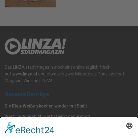
Das LINZA stadtmagazin erscheint online täglich frisch
auf
www.linza.at
und etwa alle zwei Monate als Print- und pdf-
Magazin. Wir sind LINZA!
Neueste Beiträge
Die Blau-Weißen kochen wieder mit Stahl
Westringtunnel: Ab Herbst wird gesprengt!
Volksgarten: Wels macht vor, woran Linz scheitert