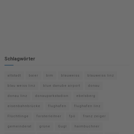
Schlagwörter
altstadt
baier
bim
blauweiss
blauweiss linz
blau weiss linz
blue danube airport
donau
donau linz
donauparkstadion
ebelsberg
eisenbahnbrücke
flughafen
flughafen linz
Flüchtlinge
forsterleitner
fpö
franz zeiger
gemeinderat
grüne
Gugl
haimbuchner