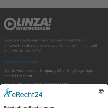
Das LINZA stadtmagazin erscheint online täglich frisch
auf
www.linza.at
und etwa alle zwei Monate als Print- und pdf-
Magazin. Wir sind LINZA!
Neueste Beiträge
Ryanair wächst weiter: Europas größter Billigflieger legt um
sieben Prozent zu
Die Blau-Weißen kochen wieder mit Stahl
Westringtunnel: Ab Herbst wird gesprengt!
Nach Kategorie durchsuchen