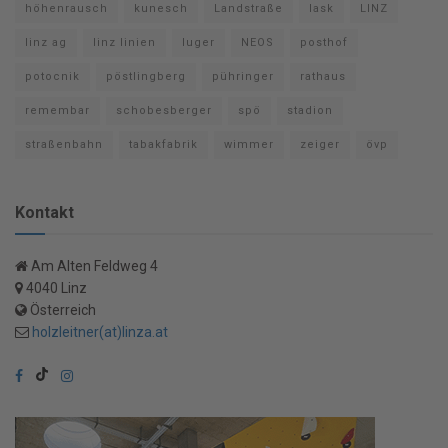
höhenrausch
kunesch
Landstraße
lask
LINZ
linz ag
linz linien
luger
NEOS
posthof
potocnik
pöstlingberg
pühringer
rathaus
remembar
schobesberger
spö
stadion
straßenbahn
tabakfabrik
wimmer
zeiger
övp
Kontakt
Am Alten Feldweg 4
4040 Linz
Österreich
holzleitner(at)linza.at