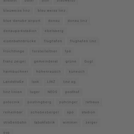
altstadt
baier
bim
blauweiss
blauweiss linz
blau weiss linz
blue danube airport
donau
donau linz
donauparkstadion
ebelsberg
eisenbahnbrücke
flughafen
flughafen linz
Flüchtlinge
forsterleitner
fpö
franz zeiger
gemeinderat
grüne
Gugl
haimbuchner
höhenrausch
kunesch
Landstraße
lask
LINZ
linz ag
linz linien
luger
NEOS
posthof
potocnik
pöstlingberg
pühringer
rathaus
remembar
schobesberger
spö
stadion
straßenbahn
tabakfabrik
wimmer
zeiger
övp