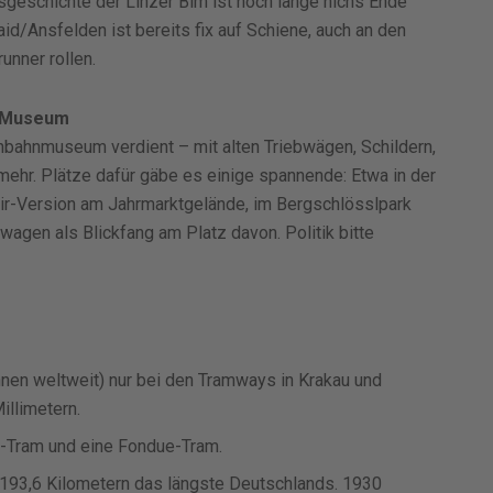
gsgeschichte der Linzer Bim ist noch lange nichs Ende
id/Ansfelden ist bereits fix auf Schiene, auch an den
unner rollen.
n Museum
ßenbahnmuseum verdient – mit alten Triebwägen, Schildern,
ehr. Plätze dafür gäbe es einige spannende: Etwa in der
ir-Version am Jahrmarktgelände, im Bergschlösslpark
wagen als Blickfang am Platz davon. Politik bitte
ahnen weltweit) nur bei den Tramways in Krakau und
illimetern.
n-Tram und eine Fondue-Tram.
 193,6 Kilometern das längste Deutschlands.
1930