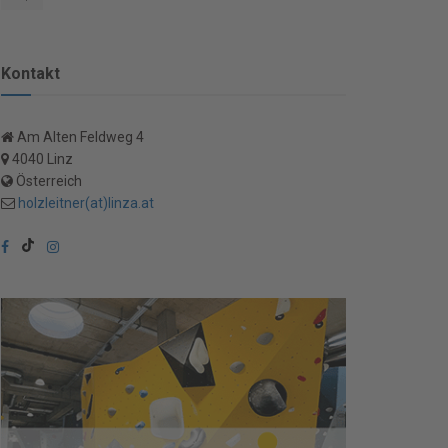
Kontakt
Am Alten Feldweg 4
4040 Linz
Österreich
holzleitner(at)linza.at