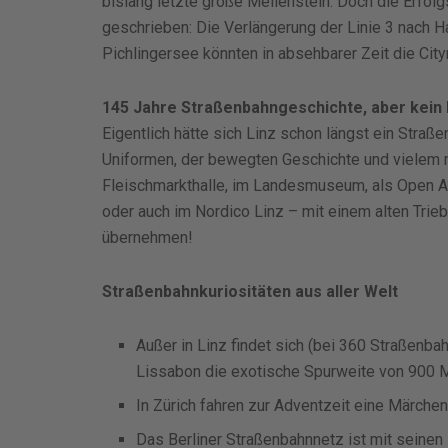
bislang letzte große Meilenstein. Doch die Erfol
geschrieben: Die Verlängerung der Linie 3 nach Ha
Pichlingersee könnten in absehbarer Zeit die Cityr
145 Jahre Straßenbahngeschichte, aber kei
Eigentlich hätte sich Linz schon längst ein Stra
Uniformen, der bewegten Geschichte und vielem m
Fleischmarkthalle, im Landesmuseum, als Open A
oder auch im Nordico Linz – mit einem alten Trieb
übernehmen!
Straßenbahnkuriositäten aus aller Welt
Außer in Linz findet sich (bei 360 Straßenb
Lissabon die exotische Spurweite von 900 M
In Zürich fahren zur Adventzeit eine Märche
Das Berliner Straßenbahnnetz ist mit seinen