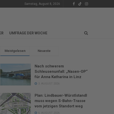
Samstag, August 8, 2026
ER
UMFRAGE DER WOCHE
Meistgelesen
Neueste
Nach schwerem
Schleusenunfall: „Nasen-OP“
für Anna Katharina in Linz
3. AUGUST 2026
Plan: Lindbauer-Würstlstandl
muss wegen S-Bahn-Trasse
vom jetzigen Standort weg
6. AUGUST 2026