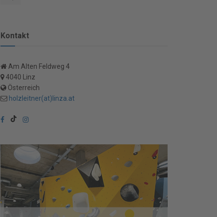
Kontakt
Am Alten Feldweg 4
4040 Linz
Österreich
holzleitner(at)linza.at