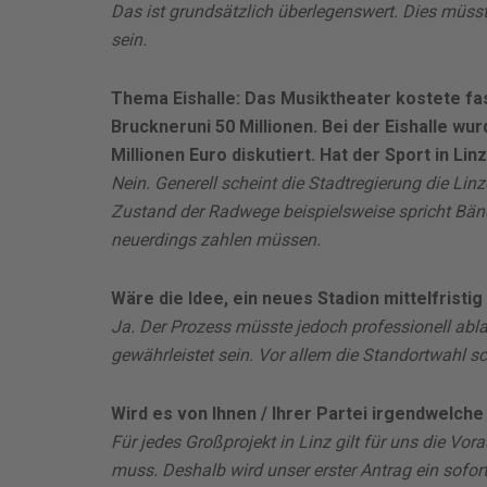
Das ist grundsätzlich überlegenswert. Dies müss
sein.
Thema Eishalle: Das Musiktheater kostete fast
Bruckneruni 50 Millionen. Bei der Eishalle w
Millionen Euro diskutiert. Hat der Sport in Lin
Nein. Generell scheint die Stadtregierung die Lin
Zustand der Radwege beispielsweise spricht Bän
neuerdings zahlen müssen.
Wäre die Idee, ein neues Stadion mittelfristig
Ja. Der Prozess müsste jedoch professionell abl
gewährleistet sein. Vor allem die Standortwahl
sc
Wird es von Ihnen / Ihrer Partei irgendwelch
Für jedes Großprojekt in Linz gilt für uns die Vo
muss. Deshalb wird unser erster Antrag ein sofor