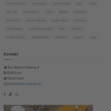
höhenrausch
kunesch
Landstraße
lask
LINZ
linz ag
linz linien
luger
NEOS
posthof
potocnik
pöstlingberg
pühringer
rathaus
remembar
schobesberger
spö
stadion
straßenbahn
tabakfabrik
wimmer
zeiger
övp
Kontakt
Am Alten Feldweg 4
4040 Linz
Österreich
holzleitner(at)linza.at