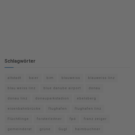
Schlagwörter
altstadt
baier
bim
blauweiss
blauweiss linz
blau weiss linz
blue danube airport
donau
donau linz
donauparkstadion
ebelsberg
eisenbahnbrücke
flughafen
flughafen linz
Flüchtlinge
forsterleitner
fpö
franz zeiger
gemeinderat
grüne
Gugl
haimbuchner