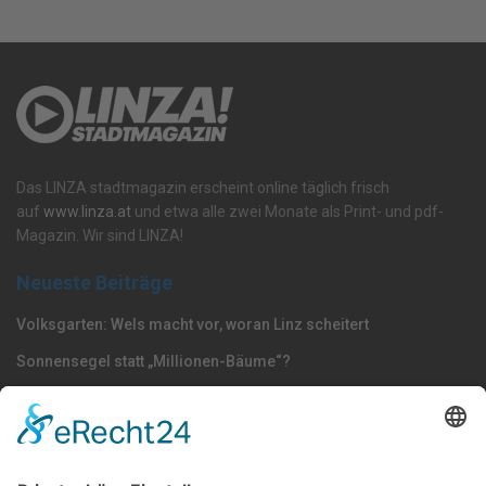
Das LINZA stadtmagazin erscheint online täglich frisch
auf
www.linza.at
und etwa alle zwei Monate als Print- und pdf-
Magazin. Wir sind LINZA!
Neueste Beiträge
Volksgarten: Wels macht vor, woran Linz scheitert
Sonnensegel statt „Millionen-Bäume“?
Dörfel: „Polizisten gehören nach Oberösterreich –
Strafmündigkeit jetzt senken“
Nach Kategorie durchsuchen