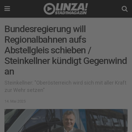
Bundesregierung will
Regionalbahnen aufs
Abstellgleis schieben /
Steinkellner kündigt Gegenwind
an
Steinkellner: "Oberösterreich wird sich mit aller Kraft
zur Wehr setzen"
14. Mai 2025