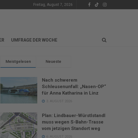
Freitag, August 7, 2026
ER
UMFRAGE DER WOCHE
Meistgelesen
Neueste
Nach schwerem
Schleusenunfall: „Nasen-OP“
für Anna Katharina in Linz
3. AUGUST 2026
Plan: Lindbauer-Würstlstandl
muss wegen S-Bahn-Trasse
vom jetzigen Standort weg
6. AUGUST 2026