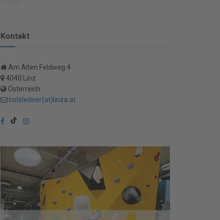
Kontakt
Am Alten Feldweg 4
4040 Linz
Österreich
holzleitner(at)linza.at