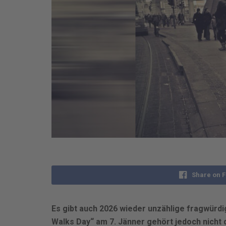
Share on 
Es gibt auch 2026 wieder unzählige fragwürdig
Walks Day“ am 7. Jänner gehört jedoch nicht 