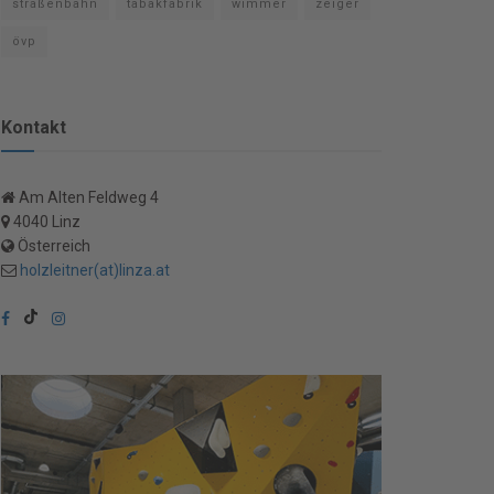
straßenbahn
tabakfabrik
wimmer
zeiger
övp
Kontakt
Am Alten Feldweg 4
4040 Linz
Österreich
holzleitner(at)linza.at