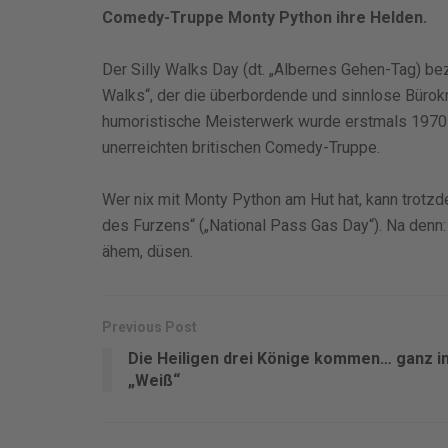
Comedy-Truppe Monty Python ihre Helden.
Der Silly Walks Day (dt. „Albernes Gehen-Tag) bez
Walks“, der die überbordende und sinnlose Bürokr
humoristische Meisterwerk wurde erstmals 1970 au
unerreichten britischen Comedy-Truppe.
Wer nix mit Monty Python am Hut hat, kann trotzd
des Furzens“ („National Pass Gas Day“). Na denn:
ähem, düsen.
Previous Post
Die Heiligen drei Könige kommen… ganz i
„Weiß“