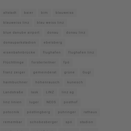
altstadt
baier
bim
blauweiss
blauweiss linz
blau weiss linz
blue danube airport
donau
donau linz
donauparkstadion
ebelsberg
eisenbahnbrücke
flughafen
flughafen linz
Flüchtlinge
forsterleitner
fpö
franz zeiger
gemeinderat
grüne
Gugl
haimbuchner
höhenrausch
kunesch
Landstraße
lask
LINZ
linz ag
linz linien
luger
NEOS
posthof
potocnik
pöstlingberg
pühringer
rathaus
remembar
schobesberger
spö
stadion